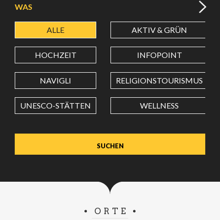
WAS
ALLE
AKTIV & GRÜN
BREITENGRAD
HOCHZEIT
INFOPOINT
LÄNGENGRAD
NAVIGLI
RELIGIONSTOURISMUS
UNESCO-STÄTTEN
WELLNESS
Wert in Dezimalgrad. Punkt (.) als Dezimalzeichen
verwenden.
ORTE