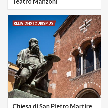
Teatro
Manzoni
RELIGIONSTOURISMUS
Chiesa
di
San
Pietro
Martire