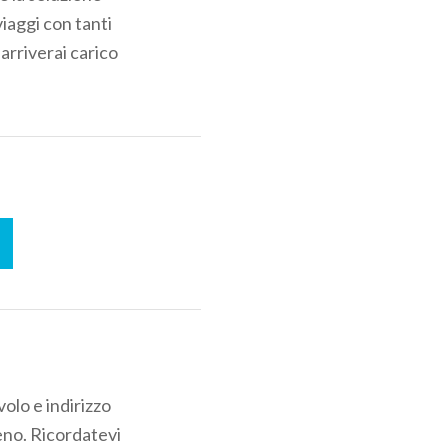
iaggi con tanti
arriverai carico
olo e indirizzo
reno. Ricordatevi