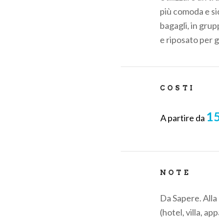
pane
più comoda e sic
bagagli, in grup
e riposato per g
COSTI
15
A partire da
NOTE
Da Sapere. Alla
(hotel, villa, a