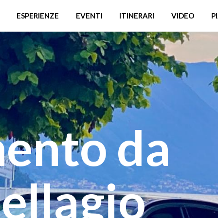
ESPERIENZE
EVENTI
ITINERARI
VIDEO
P
mento da
ellagio