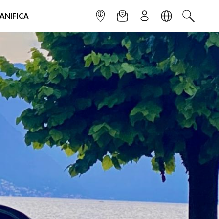
IANIFICA
INFOPOINT
NEWSLETTER
ISCRIVITI
LINGUA
CERCA