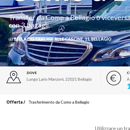
Transfer da Como a Bellagio o vicevers
con 3 bagagli.
da
BELLAGIO TAXI, VIA ALLE CASCINE, 11, BELLAGIO
DOVE
C
Lungo Lario Manzoni
,
22021
Bellagio
A
Offerta
Trasferimento da Como a Bellagio
Briciole
di
Utilizzare un tr