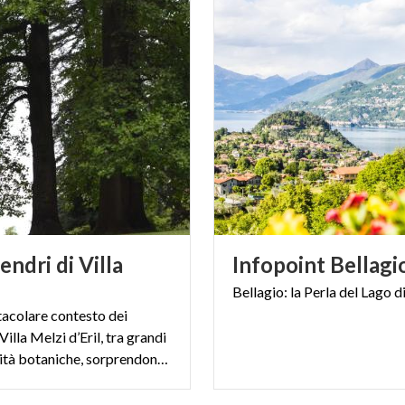
dendri di Villa
Infopoint
Bellagi
Bellagio:
la
Perla
del
Lago
d
tacolare contesto dei
Villa Melzi d’Eril, tra grandi
alberi e rarità botaniche, sorprendono tre alti Liriodendri.