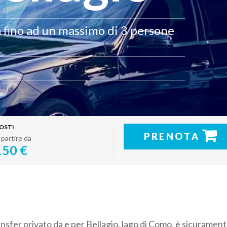
a fino ad un massimo di 3 persone
OSTI
PRENOTA
 partire da
150 €
ansfer privato da e per Bellagio, lago di Como, è sicurament