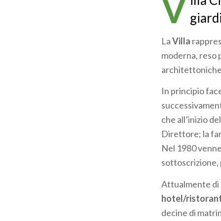
V
illa 
pane
giardi
La
Villa
rappres
moderna, reso p
architettoniche
In principio fa
successivamente
che all’inizio d
Direttore; la fam
Nel 1980 venne 
sottoscrizione,
Attualmente di 
hotel/ristoran
decine di matri