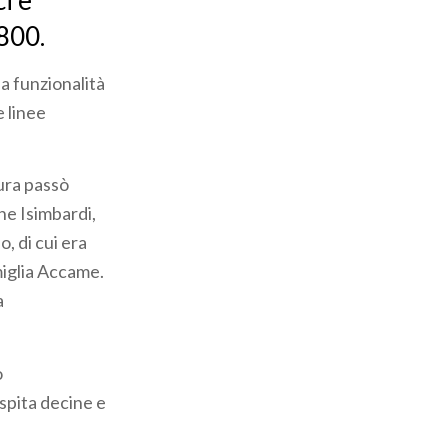
ci e
1800.
a funzionalità
 linee
tura passò
ne Isimbardi,
, di cui era
amiglia Accame.
a
o
ospita decine e