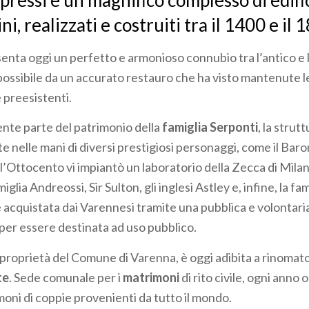
Cipressi è un magnifico complesso di edifi
ni, realizzati e costruiti tra il 1400 e il 
enta oggi un perfetto e armonioso connubio tra l’antico e l
ossibile da un accurato restauro che ha visto mantenute le
 preesistenti.
cente parte del patrimonio della
famiglia Serponti
, la strut
 nelle mani di diversi prestigiosi personaggi, come il Baro
ell’Ottocento vi impiantò un laboratorio della Zecca di Milano
iglia Andreossi, Sir Sulton, gli inglesi Astley e, infine, la f
acquistata dai Varennesi tramite una pubblica e volontari
 per essere destinata ad uso pubblico.
proprietà del Comune di Varenna, è oggi adibita a rinomat
te
. Sede comunale per i
matrimoni
di rito civile, ogni anno 
moni di coppie provenienti da tutto il mondo.