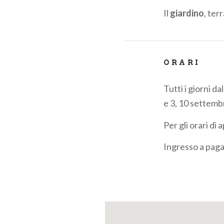
Il
giardino
, ter
ORARI
Tutti i giorni da
e 3, 10 settemb
Per gli orari di
Ingresso a pag