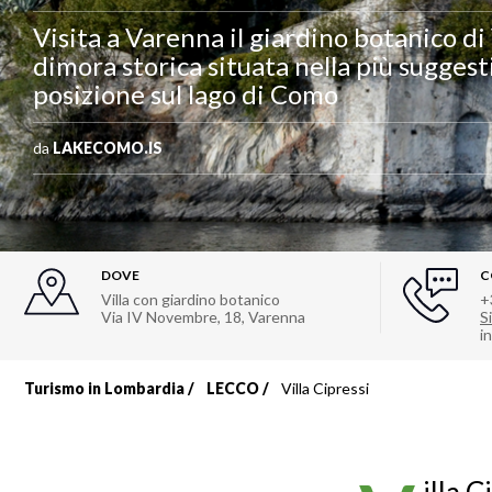
Visita a Varenna il giardino botanico di 
dimora storica situata nella più sugges
posizione sul lago di Como
da
LAKECOMO.IS
DOVE
C
Villa con giardino botanico
+
Via IV Novembre, 18
,
Varenna
Si
i
Turismo in Lombardia
LECCO
Villa Cipressi
Briciole
di