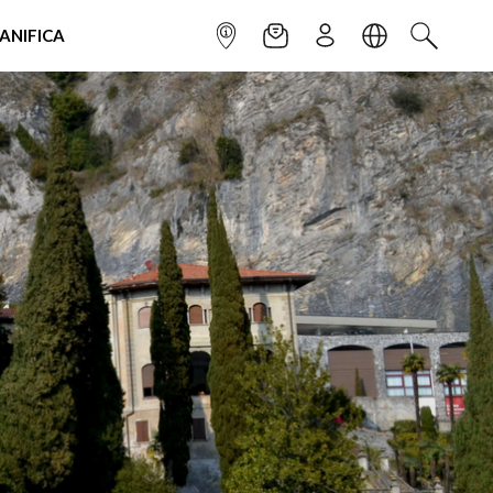
IANIFICA
INFOPOINT
NEWSLETTER
ISCRIVITI
LINGUA
CERCA