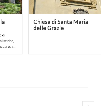
la
Chiesa di Santa Maria
delle Grazie
o di
alistiche,
una spettacolare Magnolia accarezza le acque del lago.