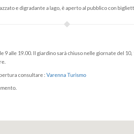
razzato e digradante a lago, è aperto al pubblico con bigliett
lle 9 alle 19.00. Il giardino sarà chiuso nelle giornate del 10
re.
 apertura consultare :
Varenna Turismo
amento.