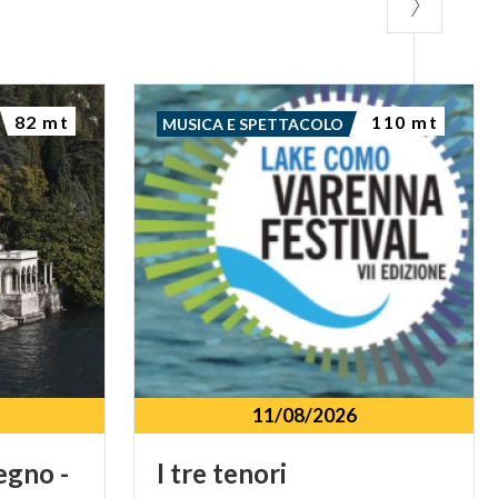
82 mt
110 mt
MUSICA E SPETTACOLO
11/08/2026
egno -
I
tre
tenori