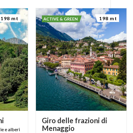
198 mt
198 mt
ACTIVE & GREEN
ni
Giro delle frazioni di
Menaggio
e e alberi