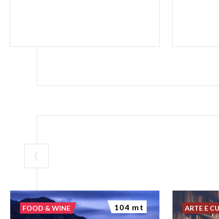
104 mt
FOOD & WINE
ARTE E C