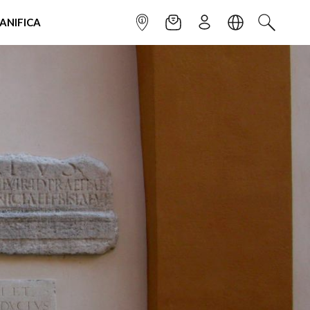
IANIFICA
INFOPOINT
NEWSLETTER
ISCRIVITI
LINGUA
CERCA