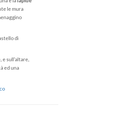
una è la
lapide
ante le mura
 menaggino
stello di
e sull'altare,
tà ed una
ico