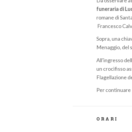
Da osservare at
funeraria di
Luc
romane di Santa
Francesco Calv
Sopra, una chiav
Menaggio, del 
All'ingresso del
un crocifisso as
Flagellazione d
Per continuare 
ORARI