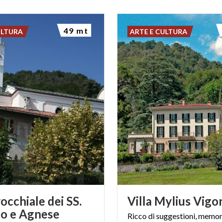
49 mt
ULTURA
ARTE E CULTURA
occhiale dei SS.
Villa
Mylius
Vigo
o e Agnese
Ricco di suggestioni, memori