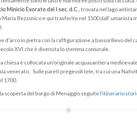
tentamente sono le lastre marmoree posto sulla facciata; 
io Minicio Exorato del I sec. d.C
., trovata nel lago antist
 Maria Rezzonico e qui trasferite nel 1500 dall' umanista
i.
e d’arco in pietra con la raffigurazione a bassorilievo del ca
secolo XVI che è divenuta lo stemma comunale.
la chiesa è collocata un'originale acquasantiera medioevale, 
sia venerato. Sulle pareti pregevoli tele, tra cui una Nativi
el 1700.
la scoperta del borgo di Menaggio seguite
l'itinerario stor