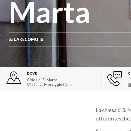
Marta
da
LAKECOMO.IS
DOVE
C
Chies di S. Marta
+
Via Calvi
,
Menaggio (Co)
Si
La chiesa di S.
ottocentesche