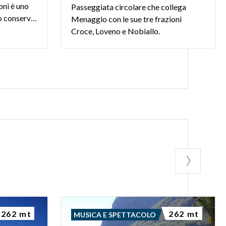
goni è uno
Passeggiata circolare che collega
dei giardini romantici meglio conservati in Lombardia
Menaggio con le sue tre frazioni
Croce, Loveno e Nobiallo.
262 mt
262 mt
MUSICA E SPETTACOLO