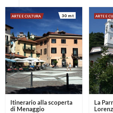
30 mt
ARTE E CULTURA
ARTE E C
Itinerario alla scoperta
La Parr
di Menaggio
Lorenz