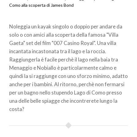
Briciole
Como alla scoperta di James Bond
di
Noleggia un kayak singolo o doppio per andare da
pane
solo o con amici alla scoperta della famosa "Villa
Gaeta" set del film "007 Casino Royal". Una villa
incantata incastonata tra il lago e la roccia.
Raggiungerla è facile perchè il lago nella baia tra
Menaggio e Nobiallo è particolarmente calmo e
quindi la si raggiunge con uno sforzo minimo, adatto
anche per i bambini. Al ritorno, perchè non fermarsi
per un bagno nello stupendo Lago di Como presso
una delle belle spiagge che incontrerete lungo la
costa?