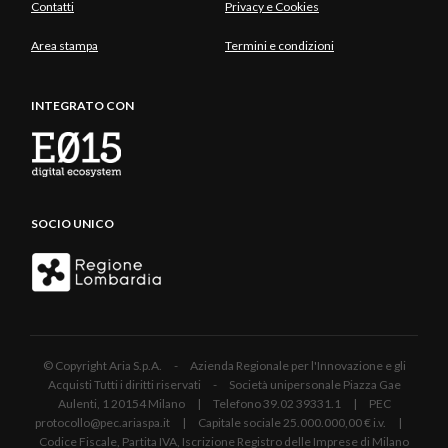
Contatti
Privacy e Cookies
Area stampa
Termini e condizioni
INTEGRATO CON
SOCIO UNICO
© Copyright Aria S.p.A. - Azienda Regionale per l'Innovazione e gli
Acquisti Tutti i diritti riservati - Società unipersonale Piazza Gae
Aulenti, 1 20154 Milano | Telefono 39.02 39331.1 | PEC
protocollo@pec.ariaspa.it | Capitale sociale 25.000.000,00 € i.v. |
Codice Fiscale, Partita IVA, Iscrizione Registro delle Imprese di Milano