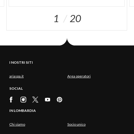
1
20
I NOSTRI SITI
ariaspa.it
Area operatori
SOCIAL
IN LOMBARDIA
Chi siamo
Socio unico