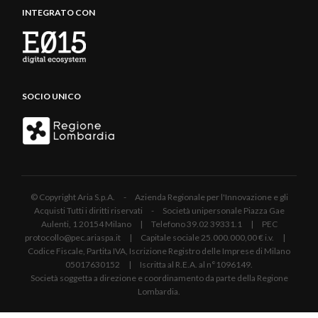
INTEGRATO CON
SOCIO UNICO
© Copyright Aria S.p.A. - Azienda Regionale per l'Innovazione e gli
Acquisti Tutti i diritti riservati - Società unipersonale Piazza Gae
Aulenti, 1 20154 Milano | Telefono 39.02 39331.1 | PEC
protocollo@pec.ariaspa.it | Capitale sociale 25.000.000,00 € i.v. |
Codice Fiscale, Partita IVA, Iscrizione Registro delle Imprese di Milano
05017630152 | Iscritta al R.E.A. al n°1096149.
Società soggetta a direzione e coordinamento da parte della Regione
Lombardia.