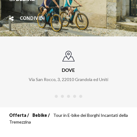
CONDIVIDI
DOVE
Via San Rocco, 3
,
22010
Grandola ed Uniti
Offerta
Bebike
Tour in E-bike dei Borghi Incantati della
Briciole
Tremezzina
di