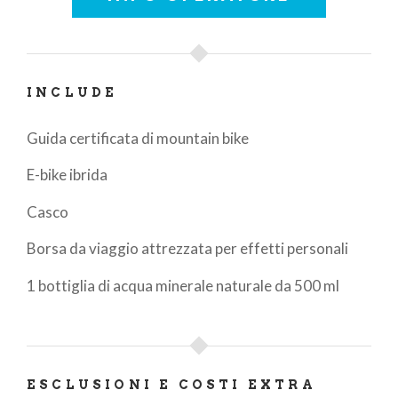
oggi. Suderai ma sarai soddisfatto! I ciclisti
principianti dovranno fare affidamento sulle loro e-
bike per affrontare le salite.
Dislivello totale: 700 mt in salita. 700 mt in discesa
INCLUDE
Guida certificata di mountain bike
E-bike ibrida
Casco
Borsa da viaggio attrezzata per effetti personali
1 bottiglia di acqua minerale naturale da 500 ml
ESCLUSIONI E COSTI EXTRA