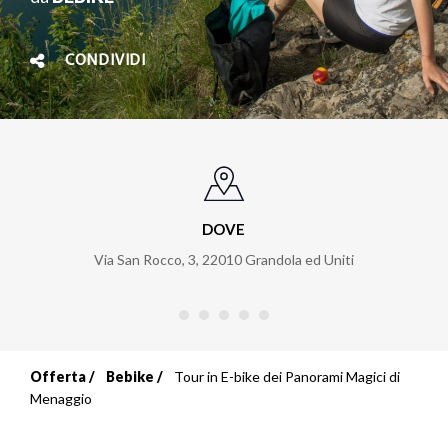
CONDIVIDI
DOVE
Via San Rocco, 3
,
22010
Grandola ed Uniti
Offerta
Bebike
Tour in E-bike dei Panorami Magici di
Briciole
Menaggio
di