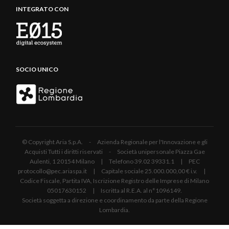
INTEGRATO CON
SOCIO UNICO
© Copyright Aria S.p.A. - Azienda Regionale per l'Innovazione e gli
Acquisti Tutti i diritti riservati - Società unipersonale Piazza Gae
Aulenti, 1 20154 Milano | Telefono 39.02 39331.1 | PEC
protocollo@pec.ariaspa.it | Capitale sociale 25.000.000,00 € i.v. |
Codice Fiscale, Partita IVA, Iscrizione Registro delle Imprese di Milano
05017630152 | Iscritta al R.E.A. al n°1096149.
Società soggetta a direzione e coordinamento da parte della Regione
Lombardia.