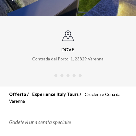
DOVE
Contrada del Porto, 1
,
23829
Varenna
Offerta
Experience Italy Tours
Crociera e Cena da
Briciole
Varenna
di
Godetevi una serata speciale!
pane