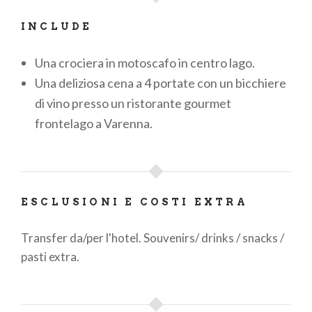
INCLUDE
Una crociera in motoscafo in centro lago.
Una deliziosa cena a 4 portate con un bicchiere
di vino presso un ristorante gourmet
frontelago a Varenna​.
ESCLUSIONI E COSTI EXTRA
Transfer da/per l'hotel. Souvenirs/ drinks / snacks /
pasti extra​.