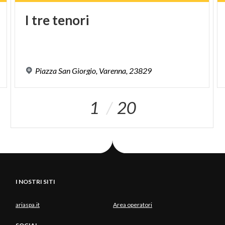
I
tre
tenori
Piazza
San
Giorgio,
Varenna,
23829
1
20
I NOSTRI SITI
ariaspa.it
Area operatori