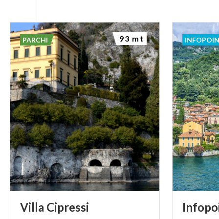
93 mt
PARCHI
INFOPOI
Villa
Cipressi
Infopo