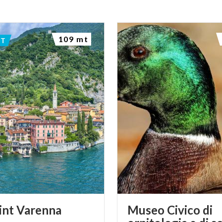
109 mt
NT
int
Varenna
Museo Civico di