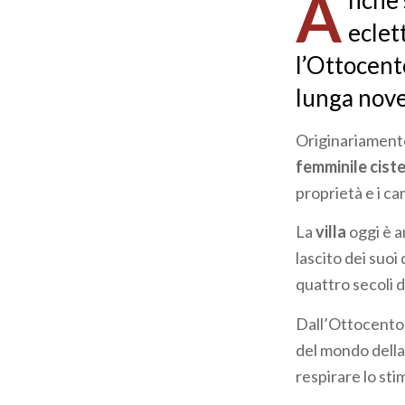
A
nche 
pane
eclet
l’Ottocent
lunga nove
Originariamente,
femminile cist
proprietà e i c
La
villa
oggi è a
lascito dei suoi 
quattro secoli di
Dall’Ottocento, 
del mondo della 
respirare lo sti