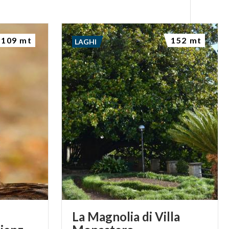
109 mt
152 mt
LAGHI
La Magnolia di Villa