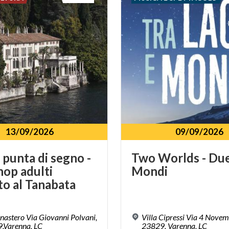
13/09/2026
09/09/2026
 punta di segno -
Two
Worlds
-
Du
op adulti
Mondi
to al Tanabata
nastero Via Giovanni Polvani,
Villa Cipressi Via 4 Novem
9,Varenna, LC
23829, Varenna, LC