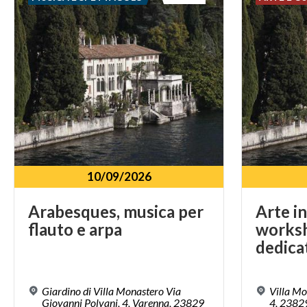
10/09/2026
Arabesques,
musica
per
Arte in
flauto
e
arpa
worksh
dedica
Giardino di Villa Monastero Via
Villa Mo
Giovanni Polvani, 4, Varenna, 23829
4, 2382