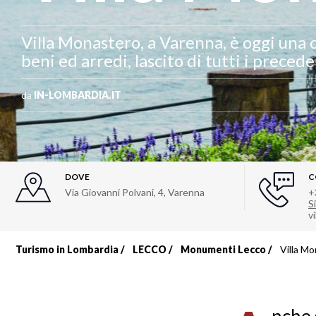
Villa Monastero, a Varenna, è oggi una 
beni ed arredi, lascito di tutti i precede
da
IN-LOMBARDIA.IT
DOVE
C
Via Giovanni Polvani, 4
,
Varenna
+
Si
v
Turismo in Lombardia
LECCO
Monumenti Lecco
Villa M
Briciole
di