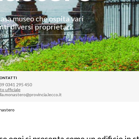
casa museo che ospita vari
nti diversi proprietari.
ONTATTI
39 0341 295 450
to ufficiale
illa.monastero@provincia.lecco.it
onastero