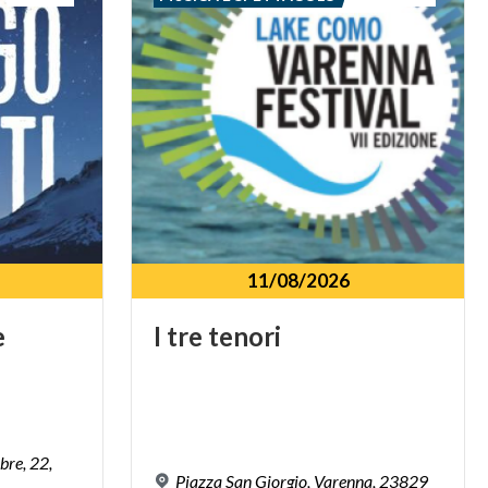
11/08/2026
e
I
tre
tenori
bre, 22,
Piazza
San
Giorgio,
Varenna,
23829