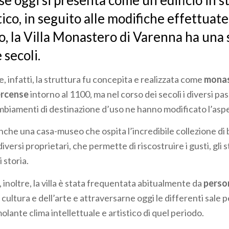
se oggi si presenta come un edificio in st
tico, in seguito alle modifiche effettuat
o, la Villa Monastero di Varenna ha una 
 secoli.
 infatti, la struttura fu concepita e realizzata come
mona
ercense
intorno al 1100, ma nel corso dei secoli i diversi pas
ambiamenti di destinazione d’uso ne hanno modificato l’aspe
nche una casa-museo che ospita l’incredibile collezione di 
diversi proprietari, che permette di riscostruire i gusti, gli st
 storia.
inoltre, la villa è stata frequentata abitualmente da
person
cultura e dell’arte e attraversarne oggi le differenti sale 
molante clima intellettuale e artistico di quel periodo.