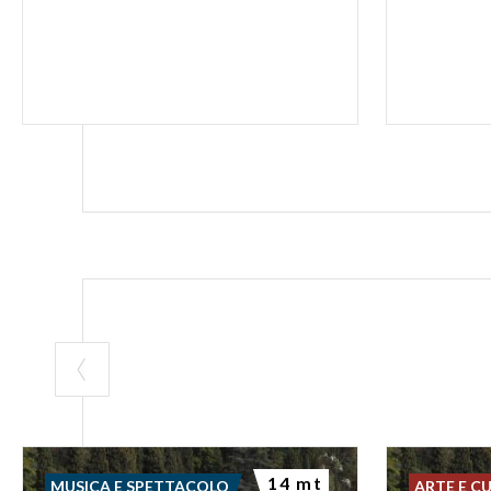
14 mt
MUSICA E SPETTACOLO
ARTE E C