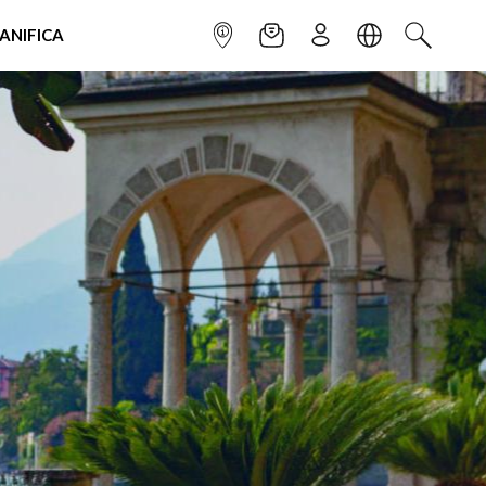
IANIFICA
INFOPOINT
NEWSLETTER
ISCRIVITI
LINGUA
CERCA