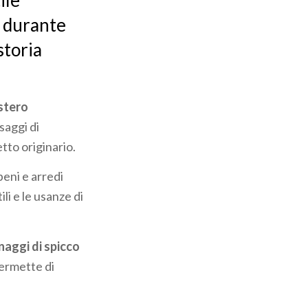
ile
e durante
storia
stero
saggi di
tto originario.
beni e arredi
ili e le usanze di
aggi di spicco
permette di