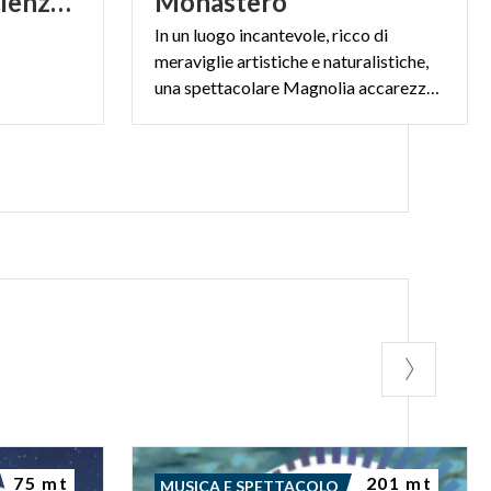
ornitologia e di scienze naturali "Luigi Scanagatta"
Monastero
In un luogo incantevole, ricco di
meraviglie artistiche e naturalistiche,
una spettacolare Magnolia accarezza le acque del lago.
75 mt
201 mt
MUSICA E SPETTACOLO