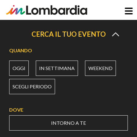
Salta
al
CERCA IL TUO EVENTO
contenuto
principale
QUANDO
OGGI
IN SETTIMANA
WEEKEND
SCEGLI PERIODO
DOVE
INTORNO A TE