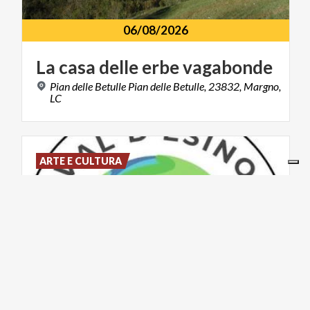
06/08/2026
La
casa
delle
erbe
vagabonde
Pian delle Betulle Pian delle Betulle, 23832, Margno,
LC
ARTE E CULTURA