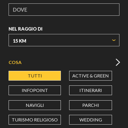
DOVE
NEL RAGGIO DI
ORIGIN COORDINATES
COSA
TUTTI
ACTIVE & GREEN
A
LATITUDINE
INFOPOINT
ITINERARI
LONGITUDINE
NAVIGLI
PARCHI
TURISMO RELIGIOSO
WEDDING
Value in decimal degrees. Use dot (.) as decimal separator.