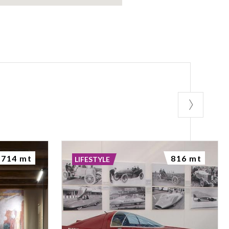
714 mt
816 mt
LIFESTYLE