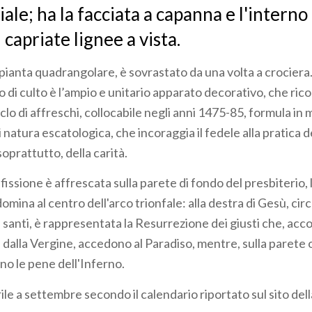
ale; ha la facciata a capanna e l'interno
capriate lignee a vista.
a pianta quadrangolare, è sovrastato da una volta a crociera.
o di culto è l’ampio e unitario apparato decorativo, che ric
 ciclo di affreschi, collocabile negli anni 1475-85, formula i
natura escatologica, che incoraggia il fedele alla pratica d
soprattutto, della carità.
issione è affrescata sulla parete di fondo del presbiterio, l
omina al centro dell'arco trionfale: alla destra di Gesù, ci
e santi, è rappresentata la Resurrezione dei giusti che, accol
 dalla Vergine, accedono al Paradiso, mentre, sulla parete 
no le pene dell'Inferno.
rile a settembre secondo il calendario riportato sul sito del