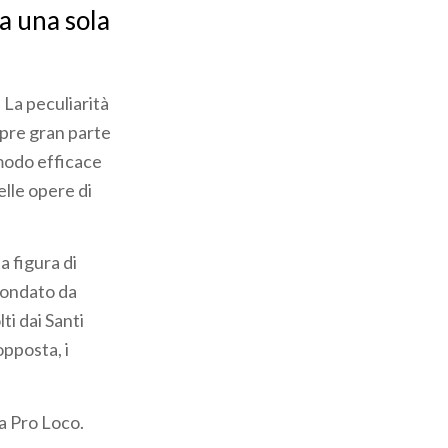
 a una sola
 La peculiarità
opre gran parte
n modo efficace
elle opere di
a figura di
rcondato da
ti dai Santi
opposta, i
la Pro Loco.