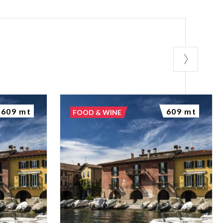
609 mt
609 mt
FOOD & WINE