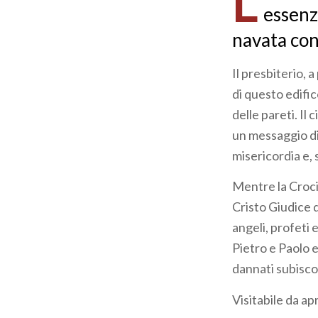
L
essenzi
navata con 
Il presbiterio, 
di questo edific
delle pareti. Il
un messaggio di 
misericordia e, 
Mentre la Crocif
Cristo Giudice d
angeli, profeti 
Pietro e Paolo e
dannati subisco
Visitabile da ap