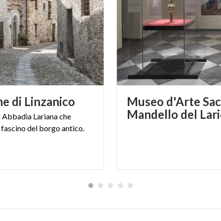
ne
di
Linzanico
Museo d'Arte Sac
Mandello del Lar
i
Abbadia
Lariana
che
fascino
del
borgo
antico.