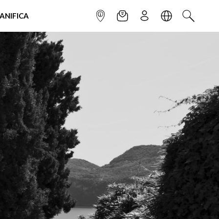
IANIFICA
INFOPOINT
NEWSLETTER
ISCRIVITI
LINGUA
CERCA