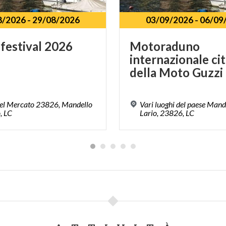
8/2026
-
29/08/2026
03/09/2026
-
06/09
festival
2026
Motoraduno
internazionale cit
della Moto Guzzi
del Mercato 23826, Mandello
Vari luoghi del paese Mand
, LC
Lario, 23826, LC