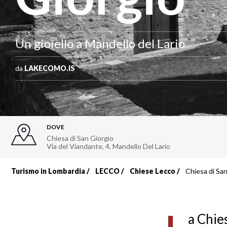
Un gioiello a Mandello del Lario
da
LAKECOMO.IS
DOVE
Chiesa di San Giorgio
Via del Viandante, 4
,
Mandello Del Lario
Turismo in Lombardia
LECCO
Chiese Lecco
Chiesa di San
Briciole
di
a Chie
pane