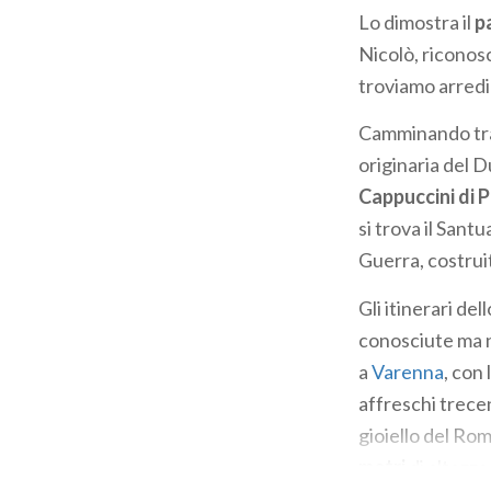
Lo dimostra il
p
Nicolò, riconosci
troviamo arredi
Camminando tra l
originaria del 
Cappuccini di 
si trova il Sant
Guerra, costrui
Gli itinerari de
conosciute ma n
a
Varenna
, con
affreschi trece
gioiello del Ro
metri
di altezza