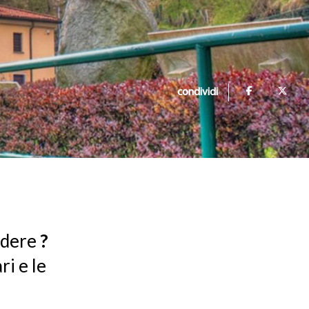
condividi
vedere
?
ri e le