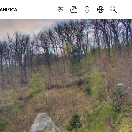
IANIFICA
INFOPOINT
NEWSLETTER
ISCRIVITI
LINGUA
CERCA