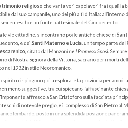
atrimonio religioso
che vanta veri capolavori fra i quali la b
bile dal suo campanile, uno dei più alti d'Italia: all'interno 
 seicenteschi e un fonte battesimale del Cinquecento.
e vie cittadine, s'incontrano poi le antiche chiese di
Sant
Duecento, e dei
Santi Materno e Lucia
, un tempo parte del
Pescarenico
, citato dal Manzoni ne
I Promessi Sposi
. Sempre 
uario di Nostra Signora della Vittoria, sacrario per i morti de
to nel 1932 in stile Neoromanico.
llo spirito ci spingono poi a esplorare la provincia per ammi
on meno suggestive, tra cui spiccano l'affascinante chiesa
 l'imponente affresco a San Cristoforo sulla facciata princip
nteschi di notevole pregio, e il complesso di San Pietro al 
manico lombardo, posto in una splendida posizione panoram
 sulle pendici del
Monte Cornizzolo
(una particolarità: San