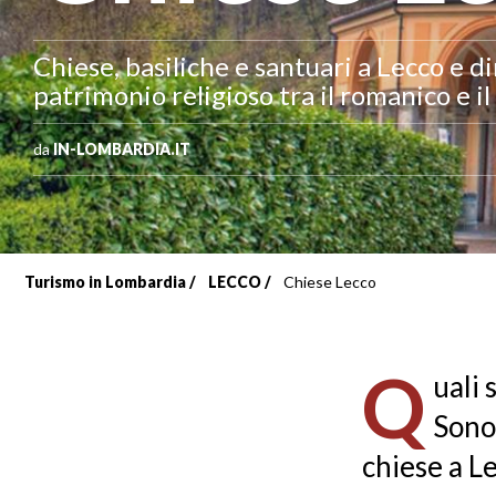
Chiese, basiliche e santuari a Lecco e d
patrimonio religioso tra il romanico e i
da
IN-LOMBARDIA.IT
Turismo in Lombardia
LECCO
Chiese Lecco
Briciole
di
Q
uali
pane
Sono 
chiese a Le