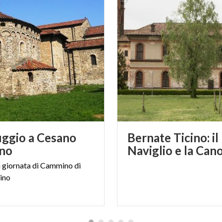
uggio a Cesano
Bernate Ticino: il
no
Naviglio e la Can
a
giornata
di
Cammino
di
ino