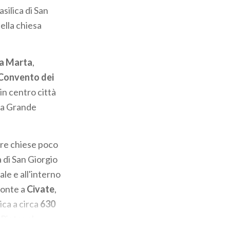
asilica di San
della chiesa
a Marta
,
Convento dei
in centro città
lla Grande
rare chiese poco
 di San Giorgio
ale e all'interno
Monte a
Civate
,
ica a circa
630
 Pietro al