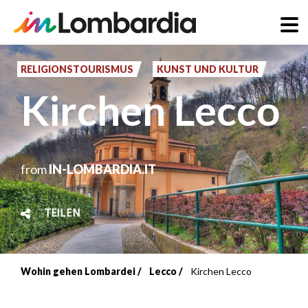
Direkt
zum
RELIGIONSTOURISMUS
KUNST UND KULTUR
Inhalt
Kirchen Lecco
from
IN-LOMBARDIA.IT
TEILEN
Wohin gehen Lombardei
Lecco
Kirchen Lecco
Breadcrumb