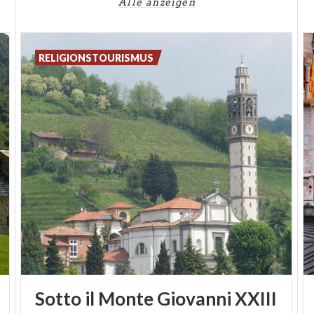
entdecken lassen.
Alle anzeigen
Wenn man Liebhaber des Radsport ist, was
besichtigen? Lecco beschert Sie mit einer
RELIGIONSTOURISMUS
Überraschung: die Kirche in Ghisallo ist ein Tempel
der Radfahrer und stellt Erinnerungsstücke und
Tricots der großen Meister, wie Bartali und Coppi.
Sotto
il
Monte
Giovanni
XXIII