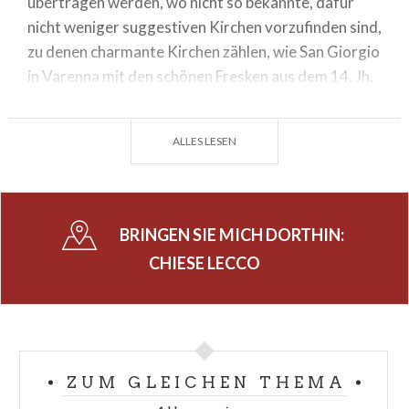
übertragen werden, wo nicht so bekannte, dafür
nicht weniger suggestiven Kirchen vorzufinden sind,
zu denen charmante Kirchen zählen, wie San Giorgio
in Varenna mit den schönen Fresken aus dem 14. Jh.
und S. Pietro in Civate mit einer spektakulären
Aussicht auf den See von Annone.
ALLES LESEN
Nicht zu verpassen die wichtigsten Orte des
Marienkultes: Besuchen Sie S. Maria all'Eremo von
Monte Barro und das Heiligtum der Madonna im
BRINGEN SIE MICH DORTHIN:
Walde in Imbersago, das an der Stätte einer
Marienerscheinung von 1617 erbaut wurde. Sie
CHIESE LECCO
erreichen es über eine Heilige Treppe aus 349
Stufen; die Anstrengung wird durch das wurdevolle
Panorama belohnt, das man aus der Laube der
Pilger genießt. Eine Tour der Kirchen kann Sie
ZUM GLEICHEN THEMA
tatsächlich die schönsten Reiseziele der Lombardei