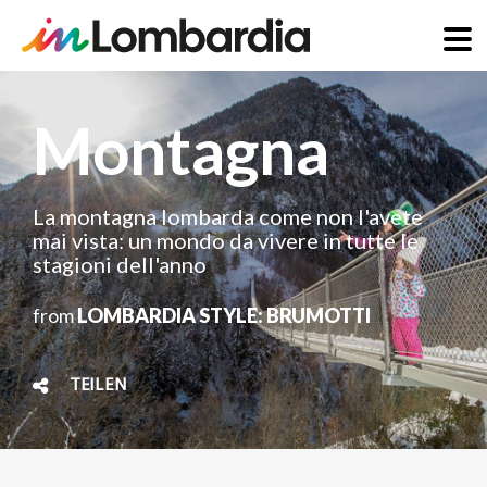
Direkt
zum
Montagna
Inhalt
La montagna lombarda come non l'avete
mai vista: un mondo da vivere in tutte le
stagioni dell'anno
from
LOMBARDIA STYLE: BRUMOTTI
TEILEN