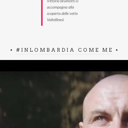
Vittorio Brumotti ci
accompagna alla
scoperta delle vette
Valtellinesi
#INLOMBARDIA COME ME