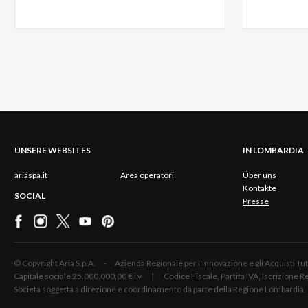
UNSERE WEBSITES
IN LOMBARDIA
ariaspa.it
Area operatori
Über uns
Kontakte
SOCIAL
Presse
© Copyright Aria S.p.A. - Azienda Regionale per l'Innovazione e gli Acquisti
Capitale sociale 25.000.000,00 € i.v. | Codice Fiscale, Partita IVA, Iscrizione
Società soggetta a direzione e coordinamento da parte della Regione Lombardia.