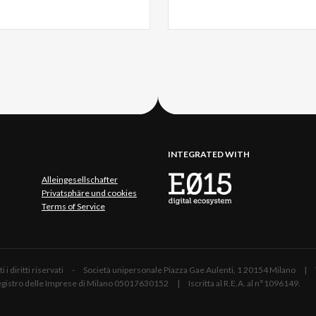
INTEGRATED WITH
Alleingesellschafter
Privatsphäre und cookies
Terms of Service
 Tutti i diritti riservati - Società unipersonale Piazza Gae Aulenti, 1 20154 Mil
 Registro delle Imprese di Milano 05017630152 | Iscritta al R.E.A. al n°1096149.