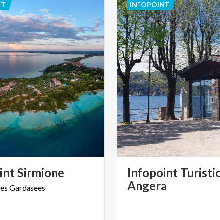
NT
INFOPOINT
int
Sirmione
Infopoint Turisti
Angera
des
Gardasees