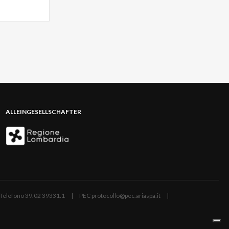
ALLEINGESELLSCHAFTER
ano | Telefono 39.02 39331.1 | PEC protocollo@pec.ariaspa.it |