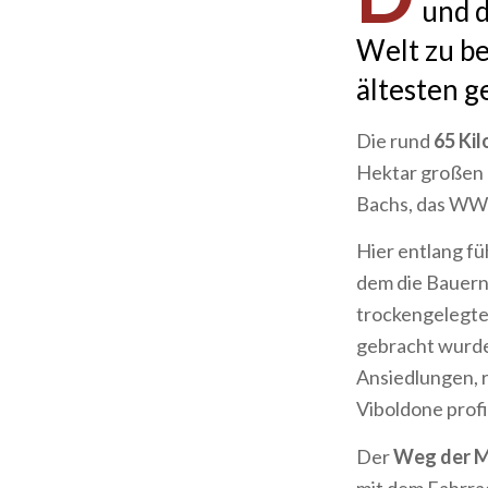
und d
Welt zu b
ältesten g
Die rund
65 Ki
Hektar großen 
Bachs, das WW
Hier entlang fü
dem die Bauern
trockengelegte
gebracht wurden
Ansiedlungen, r
Viboldone profi
Der
Weg der 
mit dem Fahrra