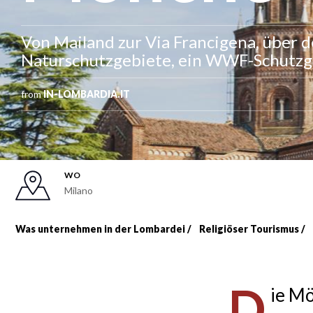
Von Mailand zur Via Francigena, über d
Naturschutzgebiete, ein WWF-Schutzge
from
IN-LOMBARDIA.IT
WO
Milano
Was unternehmen in der Lombardei
Religiöser Tourismus
Breadcrumb
D
ie Mö