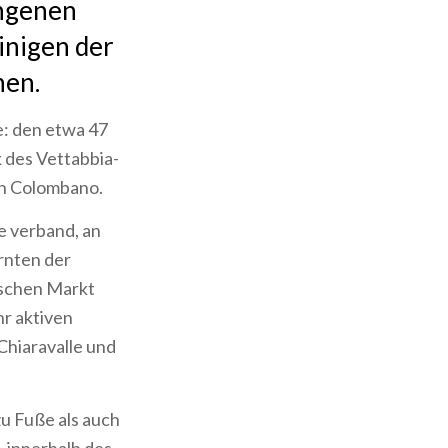
angenen
inigen der
hen.
e: den etwa 47
 des Vettabbia-
n Colombano.
e verband, an
rnten der
ischen Markt
hr aktiven
Chiaravalle und
zu Fuße als auch
 innerhalb des