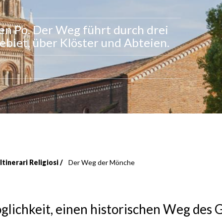
en Po. Der Weg führt durch drei
biet, über Klöster und Abteien.
Itinerari Religiosi
Der Weg der Mönche
glichkeit, einen historischen Weg des 