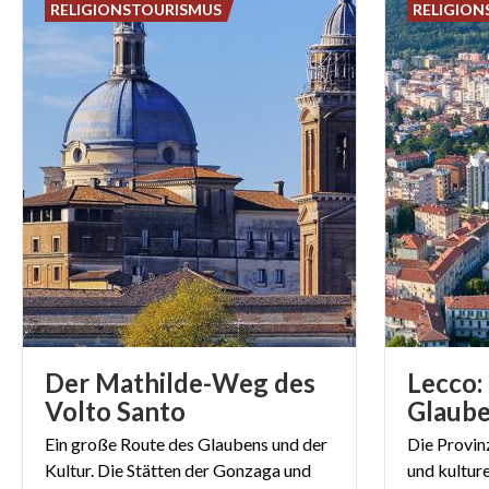
Der
Weg
führt
RELIGIONSTOURISMUS
RELIGION
man bei Corte S
auf dem „Transi
Soprarivo erre
5 GUTE GRÜND
Eine kultu
Verbindun
die am Ref
Gemeinsch
Der Mathilde-Weg des
Lecco:
Vom Park 
Volto Santo
Glaub
Vettabbia 
Ein große Route des Glaubens und der
Die Provinz
Mönche be
Kultur. Die Stätten der Gonzaga und
und kulture