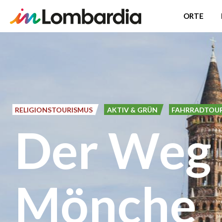
ORTE
Direkt
zum
Inhalt
RELIGIONSTOURISMUS
AKTIV & GRÜN
FAHRRADTOU
Der Weg 
Mönche