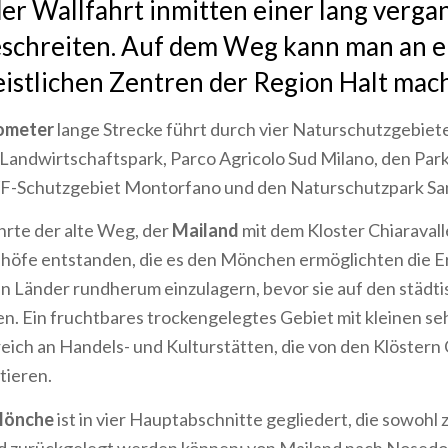
er Wallfahrt inmitten einer lang verg
eschreiten. Auf dem Weg kann man an e
eistlichen Zentren der Region Halt mac
lometer
lange Strecke führt durch vier Naturschutzgebiet
Landwirtschaftspark, Parco Agricolo Sud Milano, den Park
F-Schutzgebiet Montorfano und den Naturschutzpark Sa
hrte der alte Weg, der
Mailand
mit dem Kloster Chiaravall
höfe entstanden, die es den Mönchen ermöglichten die E
n Länder rundherum einzulagern, bevor sie auf den städt
. Ein fruchtbares trockengelegtes Gebiet mit kleinen se
eich an Handels- und Kulturstätten, die von den Klöstern 
tieren.
Mönche
ist in vier Hauptabschnitte gegliedert, die sowohl 
d zurückgelegt werden können: von Mailand nach Nosedo,