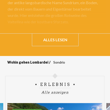
der antike langobardische Name Sundrium, ein Boden,
der direkt vom Bauern und Eigentümer bearbeitet
wurde. Hier entstehen die großen Rotweine des
Valtellina wie der kostbare Sforzato.
ALLES LESEN
Wohin gehen Lombardei
Sondrio
Breadcrumb
ERLEBNIS
Alle anzeigen