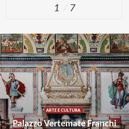
1
7
ARTE E CULTURA
Palazzo
Vertemate
Franchi