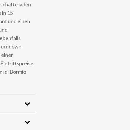
eschäfte laden
 in 15
ant und einen
 und
ebenfalls
 Turndown-
 einer
intrittspreise
ni di Bormio