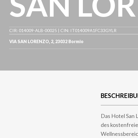
SAN LO
CIR: 014009-ALB-00025 | CIN: IT014009A1FC33GYLR
VIA SAN LORENZO, 2
,
23032
Bormio
BESCHREIB
Das Hotel San L
des kostenfreie
Wellnessbereic