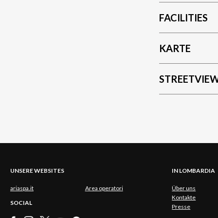
FACILITIES
KARTE
STREETVIE
UNSERE WEBSITES
IN LOMBARDIA
ariaspa.it
Area operatori
Über uns
Kontakte
SOCIAL
Presse