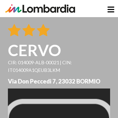
Direkt
zum
Inhalt
CERVO
CIR: 014009-ALB-00021 | CIN:
IT014009A1QEUB3LKM
Via Don Peccedi 7
,
23032
BORMIO