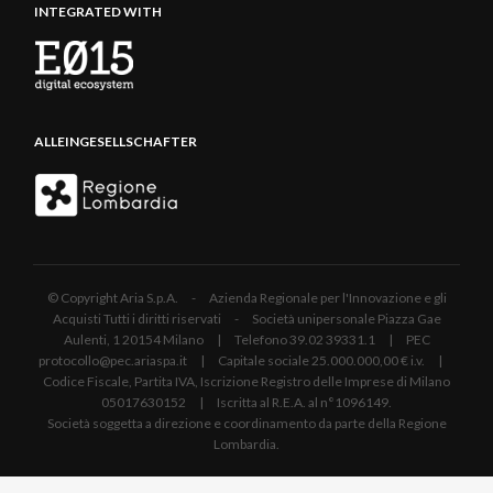
INTEGRATED WITH
ALLEINGESELLSCHAFTER
© Copyright Aria S.p.A. - Azienda Regionale per l'Innovazione e gli
Acquisti Tutti i diritti riservati - Società unipersonale Piazza Gae
Aulenti, 1 20154 Milano | Telefono 39.02 39331.1 | PEC
protocollo@pec.ariaspa.it | Capitale sociale 25.000.000,00 € i.v. |
Codice Fiscale, Partita IVA, Iscrizione Registro delle Imprese di Milano
05017630152 | Iscritta al R.E.A. al n°1096149.
Società soggetta a direzione e coordinamento da parte della Regione
Lombardia.