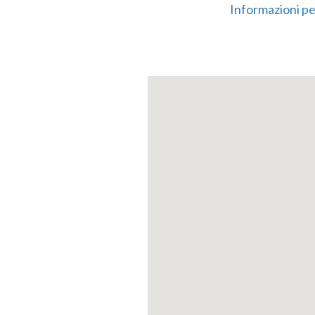
Informazioni per
Vor der Vorders
Norden befinde
gelegenen
klei
liegt der
Kasta
Weinpresse und 
Der Baukomplex 
Bedeutung al
Erfahrung
Ver
Hochzeiten aus