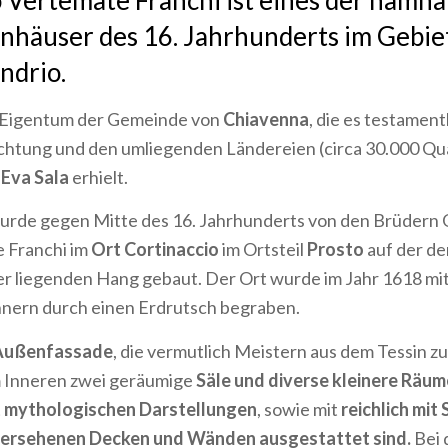
o Vertemate Franchi ist eines der namha
nhäuser des 16. Jahrhunderts im Gebie
ndrio.
es Eigentum der Gemeinde von
Chiavenna
, die es testament
chtung und den umliegenden Ländereien (circa 30.000 Q
 Eva Sala
erhielt.
wurde gegen Mitte des 16. Jahrhunderts von den Brüdern 
e Franchi im
Ort Cortinaccio
im Ortsteil
Prosto
auf der d
 liegenden Hang gebaut. Der Ort wurde im Jahr 1618 mit
ern durch einen Erdrutsch begraben.
Außenfassade
, die vermutlich Meistern aus dem Tessin zu
 Inneren zwei geräumige
Säle und diverse kleinere Räum
t mythologischen Darstellungen
, sowie mit
reichlich mit
 versehenen Decken und Wänden ausgestattet sind.
Bei 