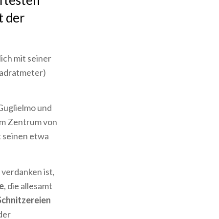
ftesten
t der
lich mit seiner
uadratmeter)
Guglielmo und
em Zentrum von
 seinen etwa
 verdanken ist,
e
, die allesamt
 Schnitzereien
der