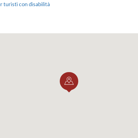
 turisti con disabilità
eite des Baus erstreckt sich ein großer
Wein-
und ein
Ge
t sich der
Obstgarten
und der
italienische Garten
mit ein
nen Kirche der Gekrönten
, die im Jahr 1690 geweiht wur
nienwald
, während in Richtung Süden die Wirtschaftsgeb
der Eiskeller liegen.
ist in mehrerlei Hinsicht von
kulturellem Interesse
: Neb
s Museum
werden bei
'Palazzo Vertemate Franchi'
mit fu
anstaltungen
wie Konzerte, Ausstellungen, Sternwarten 
gerichtet.