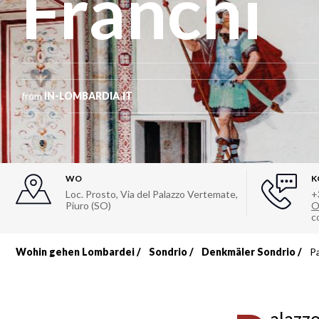
Franchi
from
IN-LOMBARDIA.IT
WO
K
Loc. Prosto, Via del Palazzo Vertemate,
+
Piuro (SO)
O
c
Wohin gehen Lombardei
Sondrio
Denkmäler Sondrio
P
Breadcrumb