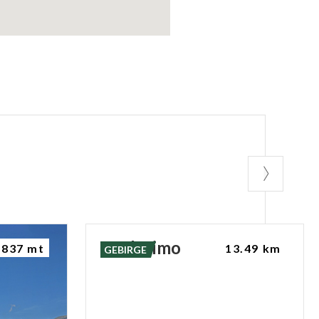
Madesimo
837 mt
13.49 km
GEBIRGE