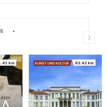
N
1.41 km
82.42 km
KUNST UND KULTUR