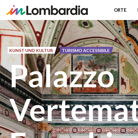
ORTE
Direkt
zum
Inhalt
KUNST UND KULTUR
TURISMO ACCESSIBILE
Palazzo
Vertema