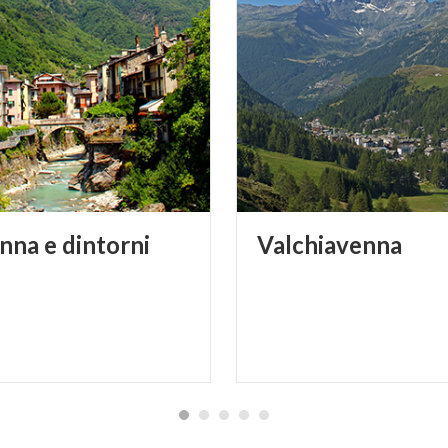
enna
e
dintorni
Valchiavenna