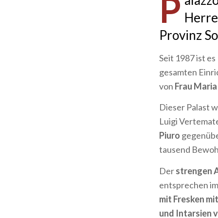
P
alazz
Herre
Provinz So
Seit 1987 ist 
gesamten Einri
von
Frau Maria
Dieser Palast 
Luigi Vertemat
Piuro
gegenüber
tausend Bewohn
Der
strengen 
entsprechen im
mit Fresken mi
und Intarsien