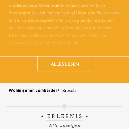
moderne Seite. Wenn während des Opernfests im
September das Melodram in den Höfen, den Restaurants
und in Fabriken regiert. Wenn man glückliche Stunden
verlebt zwischen einem Glas Franciacorta und einem
Pirlo, dem beliebtesten Aperitif aus Weißwein und
Campari. Elegant und überraschend.
ALLES LESEN
Wohin gehen Lombardei
Brescia
Breadcrumb
ERLEBNIS
Alle anzeigen