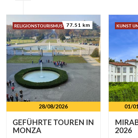
77.51 km
RELIGIONSTOURISMUS
KUNST U
28/08/2026
01/0
GEFÜHRTE
TOUREN
IN
MIRA
MONZA
2026