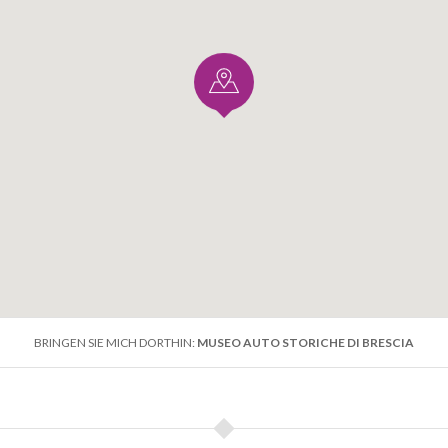
üchern zum Thema Motorsport, Oldtimer und Autoren
 und Liebhaber historischer Rennen.
BRINGEN SIE MICH DORTHIN:
MUSEO AUTO STORICHE DI BRESCIA