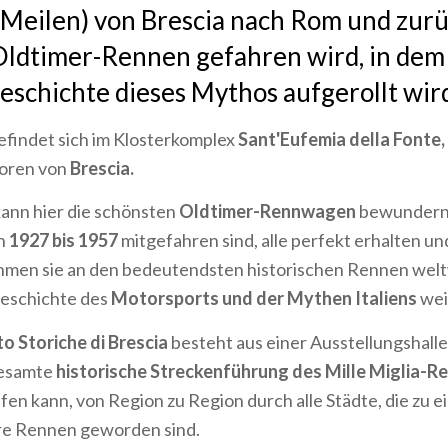
Meilen) von Brescia nach Rom und zurü
Oldtimer-Rennen gefahren wird, in dem
schichte dieses Mythos aufgerollt wir
efindet sich im Klosterkomplex
Sant'Eufemia della Fonte,
Toren von
Brescia.
ann hier die schönsten
Oldtimer-Rennwagen
bewundern,
n
1927 bis 1957
mitgefahren sind, alle perfekt erhalten un
men sie an den bedeutendsten historischen Rennen weltw
Geschichte des
Motorsports und der Mythen Italiens
wei
 Storiche di Brescia
besteht aus einer Ausstellungshalle,
gesamte
historische Streckenführung des Mille Miglia-
ufen kann, von Region zu Region durch alle Städte, die zu 
re Rennen geworden sind.