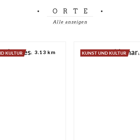
ORTE
Alle anzeigen
do
da
Brescia
Der
Getreidemar
3.13 km
ND KULTUR
KUNST UND KULTUR