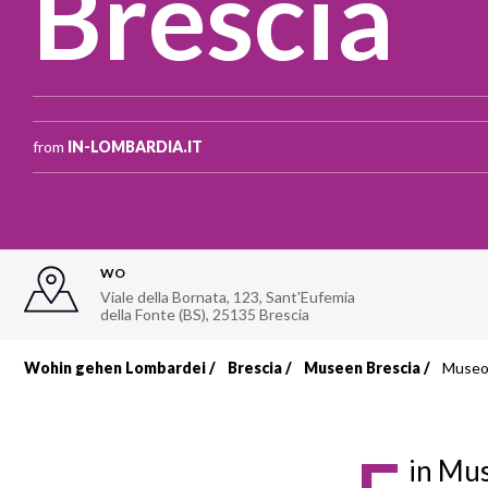
Brescia
from
IN-LOMBARDIA.IT
WO
Viale della Bornata, 123, Sant'Eufemia
della Fonte (BS)
,
25135
Brescia
Wohin gehen Lombardei
Brescia
Museen Brescia
Museo 
Breadcrumb
in Mu