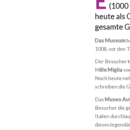
E
(1000 
heute als 
gesamte Ge
Das Museum
b
1008, vor den 
Der Besucher k
M
ille Miglia
vo
Noch heute neh
schreiben die 
Das
Museo Auto
Besucher die 
Italien durchla
dieses legendä