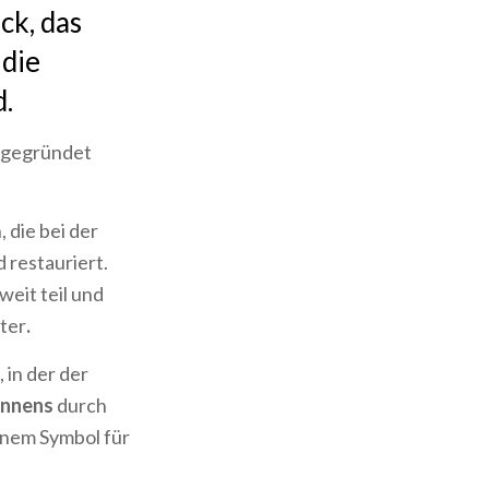
ck, das
 die
d.
gegründet
 die bei der
d restauriert.
eit teil und
ter
.
 in der der
Rennens
durch
einem Symbol für