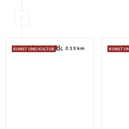
Piazzale
Arnaldo
Arnal
3.13 km
KUNST UND KULTUR
KUNST U