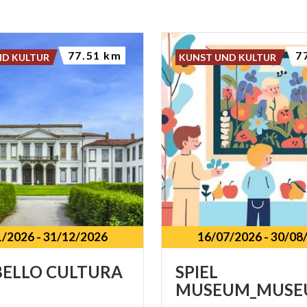
77.51 km
7
ND KULTUR
KUNST UND KULTUR
1/2026
-
31/12/2026
16/07/2026
-
30/08
BELLO
CULTURA
SPIEL
MUSEUM_MUSE