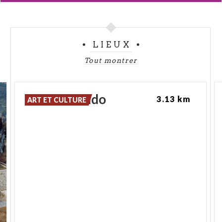
défi de la grande course, est aujourd'hui le nom du
restaurant
à l'intérieur du musée, où vous pouvez
déguster les
saveurs et les traditions de la cuisine
LIEUX
de Brescia,
entourés des voitures protagonistes de
la
Freccia Rossa.
Tout montrer
Et pour satisfaire tout désir de
shopping sur ce
thème
, un grand magasin à l'intérieur du musée
Place
Arnaldo
3.13 km
ART ET CULTURE
offre une vaste gamme d'
accessoires
pour les
loisirs, des
idées cadeaux,
mais aussi de
l'
habillement
et de
la maroquinerie.
En outre une
section est dédiée aux
livres spécialisés,
et vous
pourrez y acheter des livres dédiés au monde des
voitures historiques et des courses.