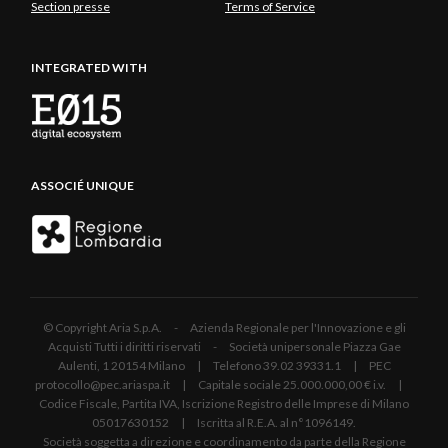
Section presse
Terms of Service
INTEGRATED WITH
ASSOCIÉ UNIQUE
© Copyright Aria S.p.A. - Azienda Regionale per l'Innovazione e gli
Acquisti Tutti i diritti riservati - Società unipersonale Piazza Gae
Aulenti, 1 20154 Milano | Telefono 39.02 39331.1 | PEC
protocollo@pec.ariaspa.it | Capitale sociale 25.000.000,00 € i.v. |
Codice Fiscale, Partita IVA, Iscrizione Registro delle Imprese di Milano
05017630152 | Iscritta al R.E.A. al n°1096149.
Società soggetta a direzione e coordinamento da parte della Regione