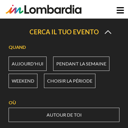
Aller
au
CERCA IL TUO EVENTO
contenu
principal
QUAND
AUJOURD'HUI
PENDANT LA SEMAINE
WEEKEND
CHOISIR LA PÉRIODE
OÙ
AUTOUR DE TOI