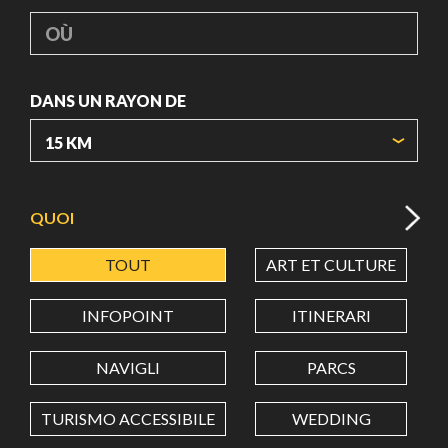
OÙ
DANS UN RAYON DE
ORIGIN COORDINATES
QUOI
TOUT
ART ET CULTURE
LATITUDE
INFOPOINT
ITINERARI
LONGITUDE
NAVIGLI
PARCS
TURISMO ACCESSIBILE
WEDDING
Value in decimal degrees. Use dot (.) as decimal separator.