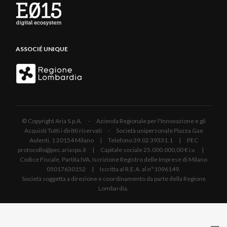
ASSOCIÉ UNIQUE
© Copyright Aria S.p.A. - Azienda Regionale per l'Innovazione e gli
Acquisti Tutti i diritti riservati - Società unipersonale Piazza Gae
Aulenti, 1 20154 Milano | Telefono 39.02 39331.1 | PEC
protocollo@pec.ariaspa.it | Capitale sociale 25.000.000,00 € i.v. |
Codice Fiscale, Partita IVA, Iscrizione Registro delle Imprese di Milano
05017630152 | Iscritta al R.E.A. al n°1096149.
Società soggetta a direzione e coordinamento da parte della Regione
Lombardia.