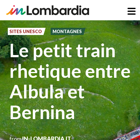
Aller
au
SITES UNESCO
MONTAGNES
contenu
Le petit train
principal
rhetique entre
Albula et
Bernina
from
IN-LOMBARDIA.IT