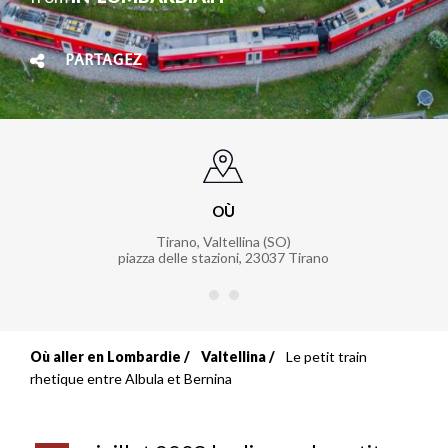
PARTAGEZ
OÙ
Tirano, Valtellina (SO)
piazza delle stazioni
,
23037
Tirano
Où aller en Lombardie
Valtellina
Le petit train
Fil
rhetique entre Albula et Bernina
d'Ariane