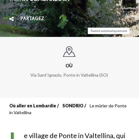
PARTAGEZ
Traduit automatiquement
OÙ
Via Sant’Ignazio, Ponte in Valtellina (SO)
Où aller en Lombardie
SONDRIO
Le mûrier de Ponte
Fil
in Valtellina
d'Ariane
e village de Ponte in Valtellina, qui