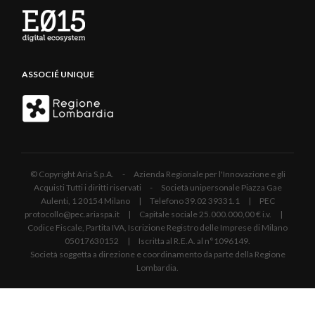
ASSOCIÉ UNIQUE
© Copyright Aria S.p.A. - Azienda Regionale per l'Innovazione e gli
Acquisti Tutti i diritti riservati - Società unipersonale Piazza Gae
Aulenti, 1 20154 Milano | Telefono 39.02 39331.1 | PEC
protocollo@pec.ariaspa.it | Capitale sociale 25.000.000,00 € i.v. |
Codice Fiscale, Partita IVA, Iscrizione Registro delle Imprese di Milano
05017630152 | Iscritta al R.E.A. al n°1096149.
Società soggetta a direzione e coordinamento da parte della Regione
Lombardia.