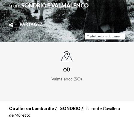
from
SONDRIO E VALMALENCO
PARTAGEZ
Traduit automatiquement
OÙ
Valmalenco (SO)
Où aller en Lombardie
SONDRIO
La route Cavallera
Fil
de Muretto
d'Ariane