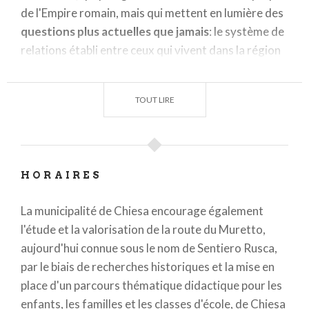
de l'Empire romain, mais qui mettent en lumière des
questions plus actuelles que jamais
: le système de
relations établi entre ceux qui vivent dans la région
et ceux qui la traversent, et l'échange de produits,
de cultures, d'idées et d'idéaux qui en découle.
TOUT LIRE
ORIGINES
L'ancienne
via del Muretto
partait de Sondrio et
montait le long du Valmalenco avec un dénivelé
HORAIRES
d'environ 2200 m, atteignait le col du même nom à
2562 m d'altitude, puis redescendait à travers la
La municipalité de Chiesa encourage également
vallée
suisse
du Muretto
jusqu'au col de la Maloja.
l'étude et la valorisation de la route du Muretto,
La situation centrale de cette route et la relative
aujourd'hui connue sous le nom de Sentiero Rusca,
facilité de son tracé l'ont rendue particulièrement
par le biais de recherches historiques et la mise en
populaire dès le
Moyen-Âge
. La route médiévale
place d'un parcours thématique didactique pour les
devait suivre presque entièrement une route
enfants, les familles et les classes d'école, de Chiesa