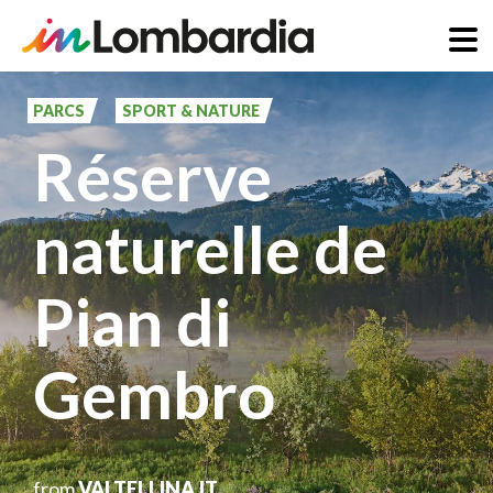
Aller
au
PARCS
SPORT & NATURE
contenu
Réserve
principal
naturelle de
Pian di
Gembro
from
VALTELLINA.IT