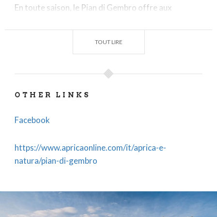
En toute saison, le Pian di Gembro offre aux
visiteurs des
couleurs et des émotions
.
En hiver, les pistes de
raquettes et de ski de fond
TOUT LIRE
offrent aux visiteurs des paysages enchanteurs,
surtout après une bonne chute de neige.
OTHER LINKS
Facebook
https://www.apricaonline.com/it/aprica-e-
natura/pian-di-gembro