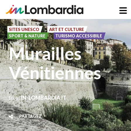
Aller
au
SITES UNESCO
ART ET CULTURE
SPORT & NATURE
TURISMO ACCESSIBILE
contenu
Murailles
principal
Vénitiennes
from
IN-LOMBARDIA.IT
PARTAGEZ