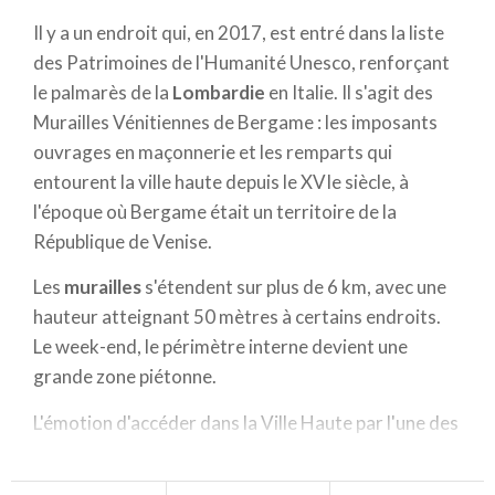
Il y a un endroit qui, en 2017, est entré dans la liste
des Patrimoines de l'Humanité Unesco, renforçant
le palmarès de la
Lombardie
en Italie. Il s'agit des
Murailles Vénitiennes de Bergame : les imposants
ouvrages en maçonnerie et les remparts qui
entourent la ville haute depuis le XVIe siècle, à
l'époque où Bergame était un territoire de la
République de Venise.
Les
murailles
s'étendent sur plus de 6 km, avec une
hauteur atteignant 50 mètres à certains endroits.
Le week-end, le périmètre interne devient une
grande zone piétonne.
L'émotion d'accéder dans la Ville Haute par l'une des
4 portes monumentales
est unique. L'entrée la plus
impressionnante est au sud, "Porta San Giacomo".