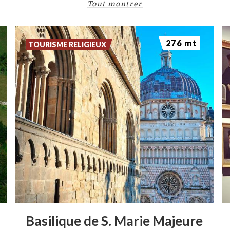
Tout montrer
276 mt
TOURISME RELIGIEUX
Basilique
de
S.
Marie
Majeure