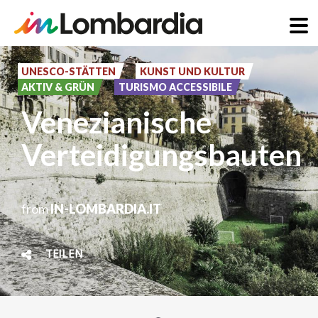
Direkt
zum
UNESCO-STÄTTEN
KUNST UND KULTUR
AKTIV & GRÜN
TURISMO ACCESSIBILE
Inhalt
Venezianische
Verteidigungsbauten
from
IN-LOMBARDIA.IT
TEILEN