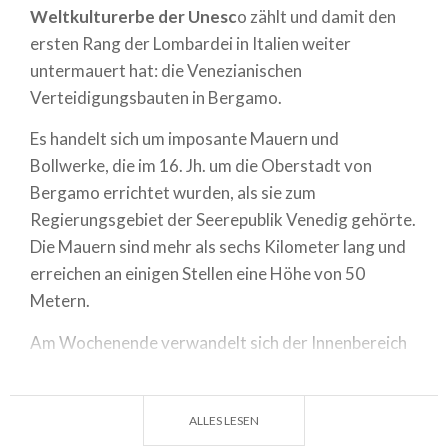
Weltkulturerbe der Unesc
o zählt und damit den
ersten Rang der Lombardei in Italien weiter
untermauert hat: die Venezianischen
Verteidigungsbauten in Bergamo.
Es handelt sich um imposante Mauern und
Bollwerke, die im 16. Jh. um die Oberstadt von
Bergamo errichtet wurden, als sie zum
Regierungsgebiet der Seerepublik Venedig gehörte.
Die Mauern sind mehr als sechs Kilometer lang und
erreichen an einigen Stellen eine Höhe von 50
Metern.
Am Wochenende verwandelt sich der Innenbereich
der Mauern in eine riesige
Fußgängerzone
.
Es ist ein bewegendes Erlebnis, die Oberstadt durch
ALLES LESEN
eines der vier monumentalen Stadttore zu betreten.