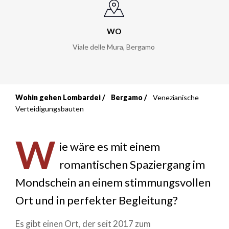
WO
Viale delle Mura
,
Bergamo
Wohin gehen Lombardei
Bergamo
Venezianische
Breadcrumb
Verteidigungsbauten
W
ie wäre es mit einem
romantischen Spaziergang im
Mondschein an einem stimmungsvollen
Ort und in perfekter Begleitung?
Es gibt einen Ort, der seit 2017 zum