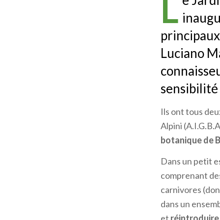
L
e Jard
inaugu
principaux
Luciano Ma
connaisseu
sensibilité
Ils ont tous de
Alpini (A.I.G.B.
botanique de 
Dans un petit e
comprenant de
carnivores (don
dans un ensembl
et
réintroduire