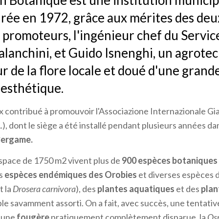
in Botanique est une institution municip
rée en 1972, grâce aux mérites des deu
 promoteurs, l'ingénieur chef du Servic
lanchini, et Guido Isnenghi, un agrote
r de la flore locale et doué d'une grand
 esthétique.
ux contribué à promouvoir l'Associazione Internazionale Gia
A.), dont le siège a été installé pendant plusieurs années da
Bergame.
space de 1750 m2 vivent plus de
900 espèces botaniques 
s
espèces endémiques des Orobies
et diverses espèces 
t la
Drosera carnivora
), des
plantes aquatiques
et des
plan
e savamment assorti. On a fait, avec succès, une tentati
une
fougère
pratiquement complètement disparue, la
Osm