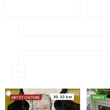
30.33 km
ART ET CULTURE
PARCS