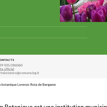
ONTACTS
39 035/286060
te officiel
rtobotanico@comune.bg.it
n botanique Lorenzo Rota de Bergame