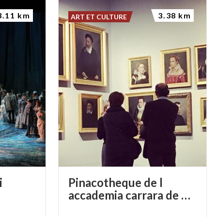
3.11 km
3.38 km
ART ET CULTURE
i
Pinacotheque de l
accademia carrara de bergame