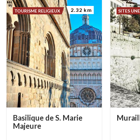
2.32 km
TOURISME RELIGIEUX
SITES UN
Basilique de S. Marie
Murail
Majeure