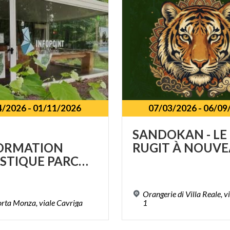
4/2026
-
01/11/2026
07/03/2026
-
06/09
T
SANDOKAN
-
LE
FORMATION
RUGIT
À
NOUVE
TOURISTIQUE PARCO PORTA MONZA
Orangerie di Villa Reale, v
orta
Monza,
viale
Cavriga
1