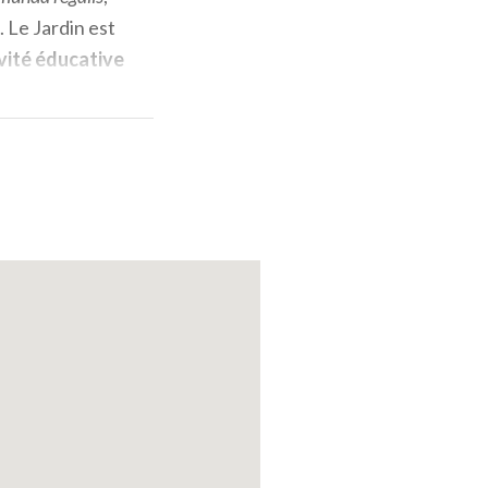
. Le Jardin est
vité éducative
ure
.