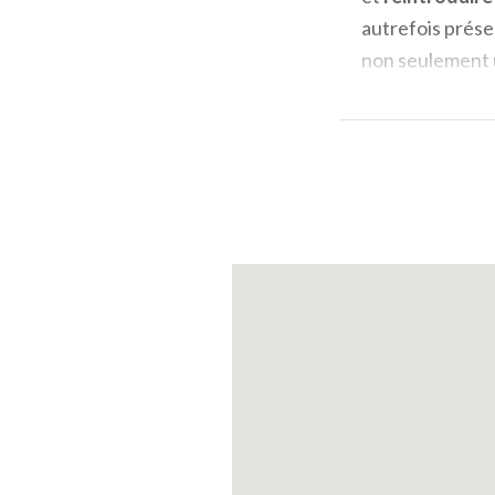
autrefois présen
non seulement u
pour les
enfant