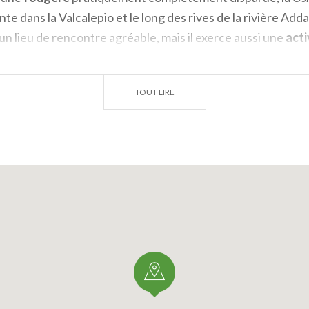
te dans la Valcalepio et le long des rives de la rivière Adda
n lieu de rencontre agréable, mais il exerce aussi une
acti
s
, et organise des
conférences
pour les
amateurs de nat
TOUT LIRE