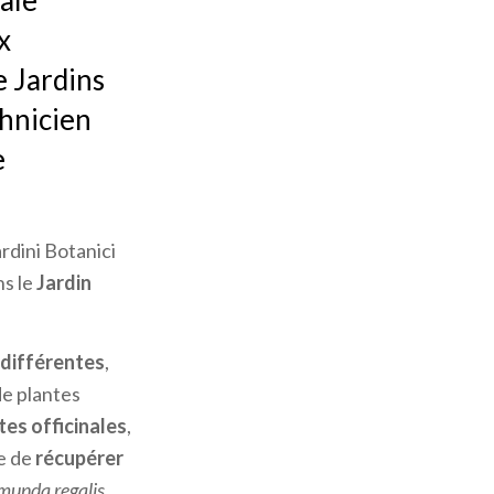
ale
x
e Jardins
chnicien
e
rdini Botanici
ns le
Jardin
différentes
,
de plantes
tes officinales
,
ve de
récupérer
unda regalis
,