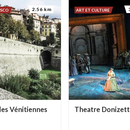
2.56 km
ESCO
ART ET CULTURE
les
Vénitiennes
Theatre
Donizett