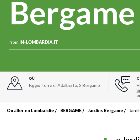
Bergame
from
IN-LOMBARDIA.IT
OÙ
C
P.ggio Torre di Adalberto, 2 Bergamo
+
Si
o
Où aller en Lombardie
BERGAME
Jardins Bergame
Jardi
Fil
d'Ariane