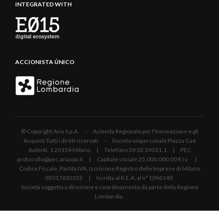
INTEGRATED WITH
ACCIONISTA ÚNICO
© Copyright Aria S.p.A. - Azienda Regionale per l'Innovazione e gli
Acquisti Tutti i diritti riservati - Società unipersonale Piazza Gae
Aulenti, 1 20154 Milano | Telefono 39.02 39331.1 | PEC
protocollo@pec.ariaspa.it | Capitale sociale 25.000.000,00 € i.v. |
Codice Fiscale, Partita IVA, Iscrizione Registro delle Imprese di Milano
05017630152 | Iscritta al R.E.A. al n°1096149.
Società soggetta a direzione e coordinamento da parte della Regione
Lombardia.