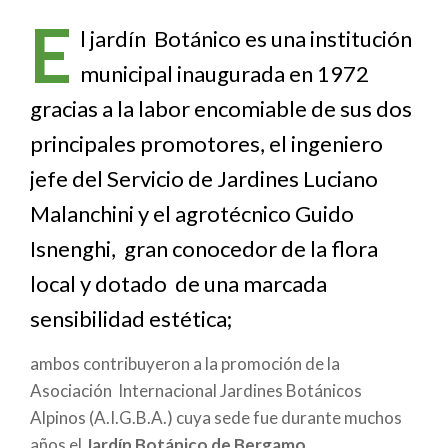
enlaces
E
de
l jardín Botánico es una institución
municipal inaugurada en 1972
ayuda
gracias a la labor encomiable de sus dos
a
principales promotores, el ingeniero
la
jefe del Servicio de Jardines Luciano
navegación
Malanchini y el agrotécnico Guido
Isnenghi, gran conocedor de la flora
local y dotado de una marcada
sensibilidad estética;
ambos contribuyeron a la promoción de la
Asociación Internacional Jardines Botánicos
Alpinos (A.I.G.B.A.) cuya sede fue durante muchos
años el
Jardín Botánico de Bergamo
.