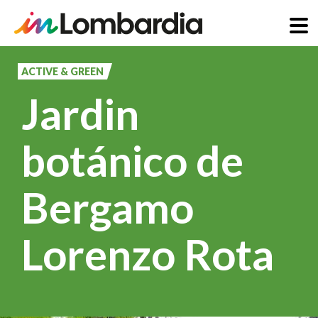
Pasar
al
ACTIVE & GREEN
contenido
Jardin
principal
botánico de
Bergamo
Lorenzo Rota