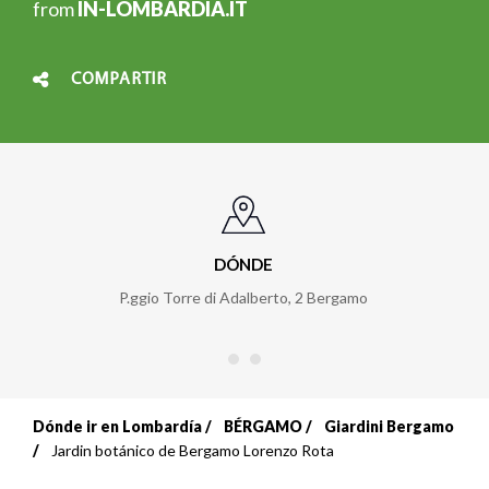
from
IN-LOMBARDIA.IT
COMPARTIR
DÓNDE
P.ggio Torre di Adalberto, 2 Bergamo
Dónde ir en Lombardía
BÉRGAMO
Giardini Bergamo
Sobrescribir
Jardin botánico de Bergamo Lorenzo Rota