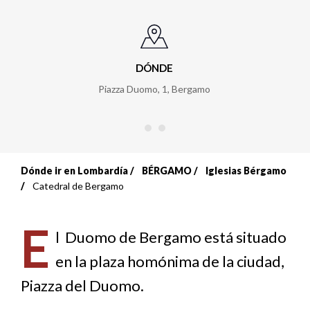
DÓNDE
Piazza Duomo, 1
,
Bergamo
Dónde ir en Lombardía
BÉRGAMO
Iglesias Bérgamo
Sobrescribir
Catedral de Bergamo
enlaces
E
de
l Duomo de Bergamo está situado
en la plaza homónima de la ciudad,
ayuda
Piazza del Duomo.
a