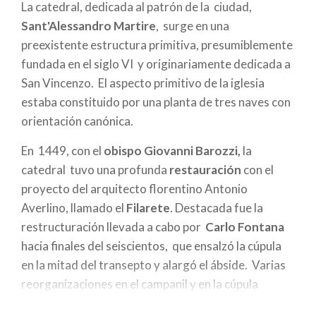
La catedral, dedicada al patrón de la ciudad,
la
Sant'Alessandro Martire
, surge en una
navegación
preexistente estructura primitiva, presumiblemente
fundada en el siglo VI y originariamente dedicada a
San Vincenzo. El aspecto primitivo de la iglesia
estaba constituido por una planta de tres naves con
orientación canónica.
En 1449, con el
obispo Giovanni Barozzi,
la
catedral tuvo una profunda
restauración
con el
proyecto del arquitecto florentino Antonio
Averlino, llamado el
Filarete
. Destacada fue la
restructuración llevada a cabo por
Carlo Fontana
hacia finales del seiscientos, que ensalzó la cúpula
en la mitad del transepto y alargó el ábside. Varias
reorganizaciones en el campanil y en la cúpula
tuvieron lugar en el curso del Ottocento.