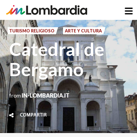
Pasar
al
TURISMO RELIGIOSO
ARTE Y CULTURA
contenido
Catedral de
principal
Bergamo
from
IN-LOMBARDIA.IT
COMPARTIR