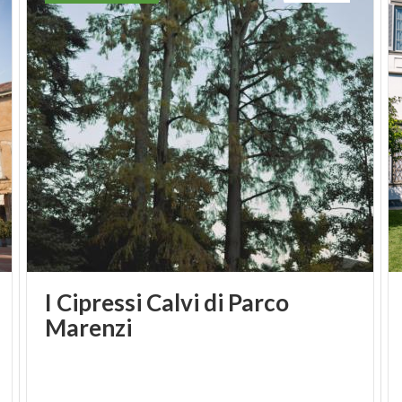
bellissime decorazioni.
Seguendo il percorso all'interno della cattedrale si
incontrano le rappresentazioni e la celebrazione dei
santi fino ad arrivare all'altare maggiore e
nell'abside, dove si incontra la figura di Gesù.
Sant'Alessandro Martire e Madre Maria sono le due
figure che risaltano in modo particolare nelle
rappresentazioni all'interno del
Duomo di
Bergamo
.
I Cipressi Calvi di Parco
Marenzi