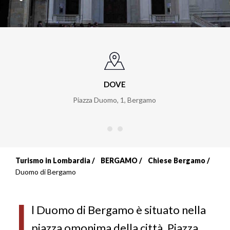
DOVE
Piazza Duomo, 1
,
Bergamo
Turismo in Lombardia
BERGAMO
Chiese Bergamo
Briciole
Duomo di Bergamo
di
I
pane
l Duomo di Bergamo
è situato nella
piazza omonima della città, Piazza