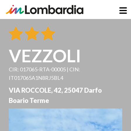
Salta
al
contenuto
principale
VEZZOLI
CIR: 017065-RTA-00005 | CIN:
IT017065A1N8RJ5BL4
VIA ROCCOLE, 42
,
25047
Darfo
Boario Terme