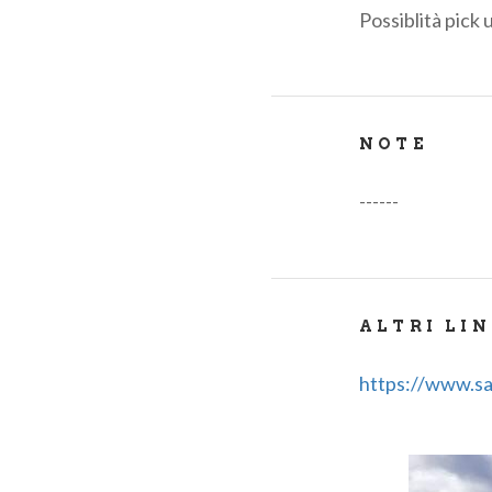
Possiblità pick
NOTE
------
ALTRI LI
https://www.sar