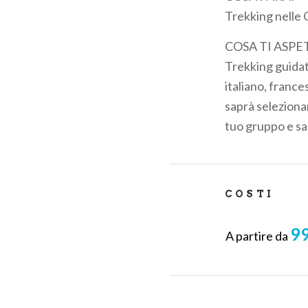
pane
Trekking nelle 
COSA TI ASPE
Trekking guidat
italiano, frances
saprà selezionar
tuo gruppo e sa
COSTI
99
A partire da