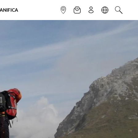
IANIFICA
INFOPOINT
NEWSLETTER
ISCRIVITI
LINGUA
CERCA