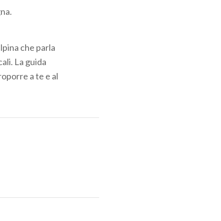
gna.
pina che parla
cali. La guida
roporre a te e al