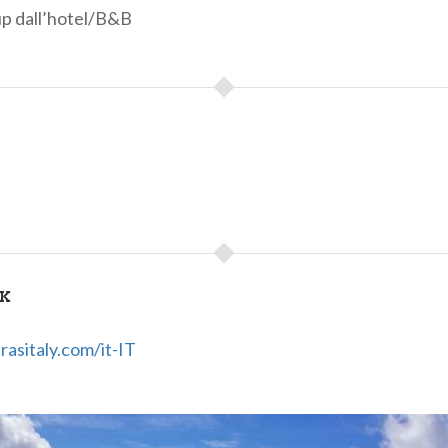
 up dall’hotel/B&B
NK
asitaly.com/it-IT