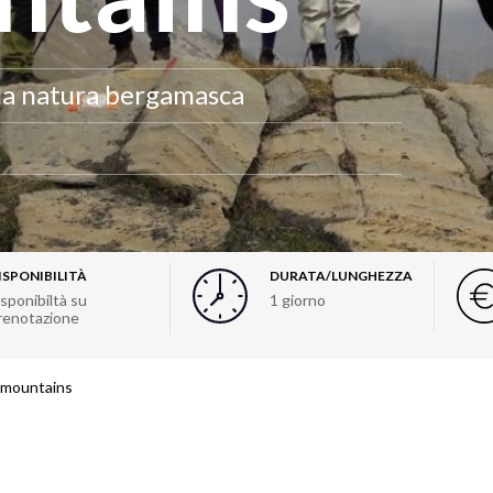
lla natura bergamasca
ISPONIBILITÀ
DURATA/LUNGHEZZA
isponibiltà su
1 giorno
renotazione
h mountains