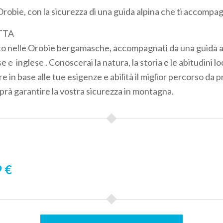
Orobie, con la sicurezza di una guida alpina che ti accompa
TTA
o nelle Orobie bergamasche, accompagnati da una guida al
e e inglese . Conoscerai la natura, la storia e le abitudini lo
e in base alle tue esigenze e abilità il miglior percorso da p
prà garantire la vostra sicurezza in montagna.
 €