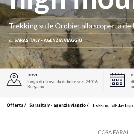
Trekking sulle Orobie: alla scoperta de
da
SARASITALY - AGENZIA VIAGGIO
DOVE
D
luogo di ritrovo da definire snc
,
24016
d
Bergamo
p
Offerta
SarasItaly - agenzia viaggio
Trekking: full-day hig
Briciole
di
COSA FARAI