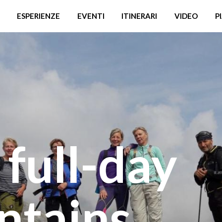
ESPERIENZE
EVENTI
ITINERARI
VIDEO
P
 full-day
ntains