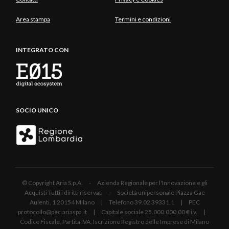
Area stampa
Termini e condizioni
INTEGRATO CON
SOCIO UNICO
© Copyright Aria S.p.A. - Azienda Regionale per l'Innovazione e gli
Acquisti Tutti i diritti riservati - Società unipersonale Piazza Gae
Aulenti, 1 20154 Milano | Telefono 39.02 39331.1 | PEC
protocollo@pec.ariaspa.it | Capitale sociale 25.000.000,00 € i.v. |
Codice Fiscale, Partita IVA, Iscrizione Registro delle Imprese di Milano