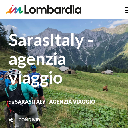
Salta
al
SarasItaly -
contenuto
principale
agenzia
viaggio
da
SARASITALY - AGENZIA VIAGGIO
CONDIVIDI