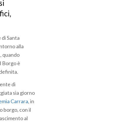
si
ici,
e di Santa
 intorno alla
oi, quando
Il Borgo è
definita.
sente di
giata sia giorno
mia Carrara
, in
o borgo, con il
ascimento al