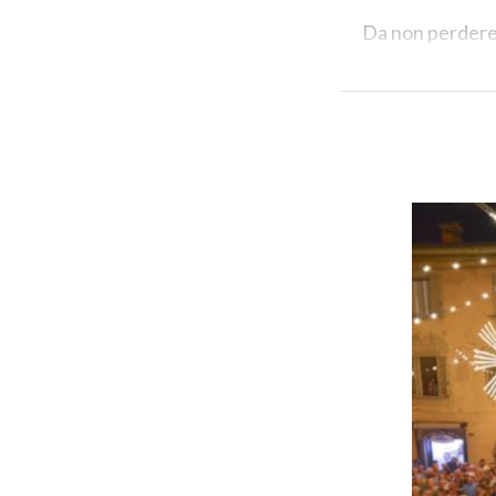
Da non perdere
all’interno dell
quadrata del
Mo
molto apprezzat
Il borgo di gio
alla presenza di
assaporare la t
serate
ricche d
riserva sorprese 