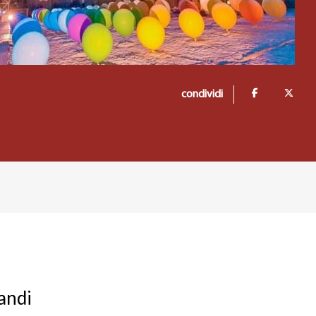
condividi
randi