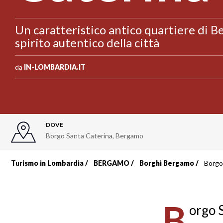
Un caratteristico antico quartiere di 
spirito autentico della città
da
IN-LOMBARDIA.IT
DOVE
Borgo Santa Caterina, Bergamo
Turismo in Lombardia
BERGAMO
Borghi Bergamo
Borgo
Briciole
di
B
orgo S
pane