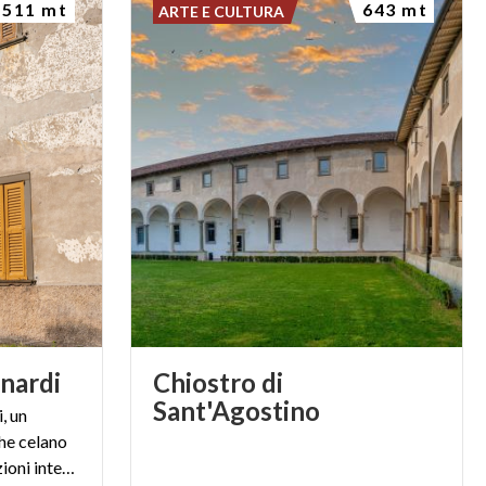
511 mt
643 mt
ARTE E CULTURA
inardi
Chiostro di
Sant'Agostino
, un
che celano
lo sfarzo delle tante decorazioni interne