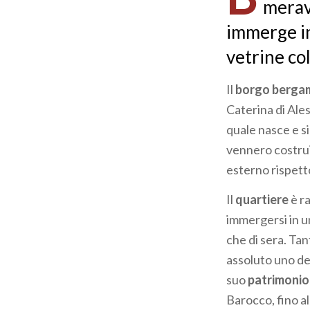
meravi
immerge in 
vetrine co
Il
borgo berga
Caterina di Ale
quale nasce e si
vennero costrui
esterno rispetto
Il
quartiere
è r
immergersi in u
che di sera. Tant
assoluto uno dei
suo
patrimonio
Barocco, fino a