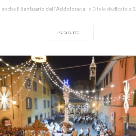
 anche il
Santuario dell’Addolorata
, le 3 tele dedicate a
a Chiesa parrocchiale del borgo, nonché il Chiostro medieva
nastero dei Celestini
e il Parco Suardi, spazio verde con a
LEGGI TUTTO
o anche dai più piccoli.
rno è molto vivace e frequentato, ma è molto animato anche l
 tanti
locali
dai diversi stili e
ristoranti
caratteristici che c
ipica cucina bergamasca. Da segnalare, in estate, i
Venerdì d
i musica e divertimento, per un quartiere che comunque af
in tutti i periodi dell’anno.