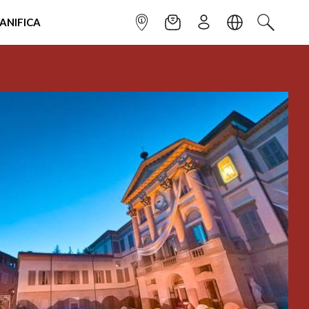
IANIFICA
INFOPOINT
NEWSLETTER
ISCRIVITI
LINGUA
CERCA