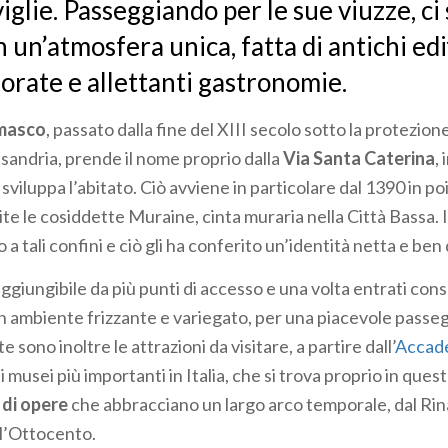
glie. Passeggiando per le sue viuzze, ci 
un’atmosfera unica, fatta di antichi edif
lorate e allettanti gastronomie.
masco
, passato dalla fine del XIII secolo sotto la protezion
ssandria, prende il nome proprio dalla
Via Santa Caterina
,
 sviluppa l’abitato. Ciò avviene in particolare dal 1390 in p
te le cosiddette Muraine, cinta muraria nella Città Bassa. 
 a tali confini e ciò gli ha conferito un’identità netta e ben 
aggiungibile da più punti di accesso e una volta entrati con
n ambiente frizzante e variegato, per una piacevole passeg
e sono inoltre le attrazioni da visitare, a partire dall’
Accade
 musei più importanti in Italia, che si trova proprio in quest
 di opere
che abbracciano un largo arco temporale, dal Rin
ll’Ottocento.