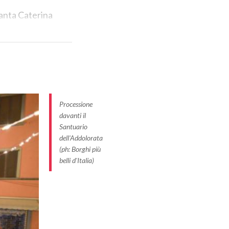
 Santa Caterina
le a pianta
mpi vialetti,
a sera, grazie
onsentono di
Processione
el Borgo
, con
davanti il
fascina e
Santuario
dell'Addolorata
(ph: Borghi più
belli d'Italia)