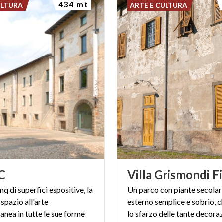
434 mt
ULTURA
ARTE E CULTURA
C
Villa
Grismondi
F
 di superfici espositive, la
Un parco con piante secolari
 spazio all'arte
esterno semplice e sobrio, 
nea in tutte le sue forme