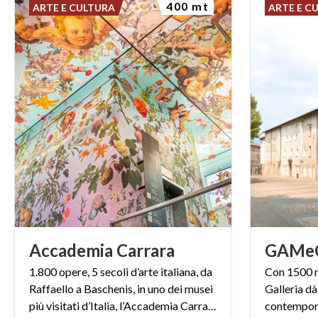
400 mt
ARTE E CULTURA
ARTE E C
Accademia
Carrara
GAMe
1.800 opere, 5 secoli d’arte italiana, da
Con 1500 mq
Raffaello a Baschenis, in uno dei musei
Galleria dà
più visitati d’Italia, l’Accademia Carrara di Bergamo
contempora