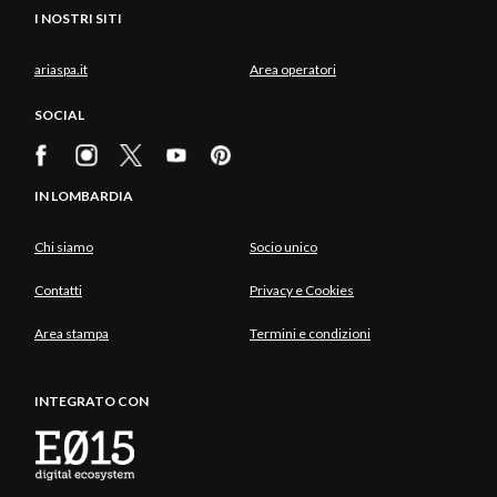
I NOSTRI SITI
ariaspa.it
Area operatori
SOCIAL
IN LOMBARDIA
Chi siamo
Socio unico
Contatti
Privacy e Cookies
Area stampa
Termini e condizioni
INTEGRATO CON