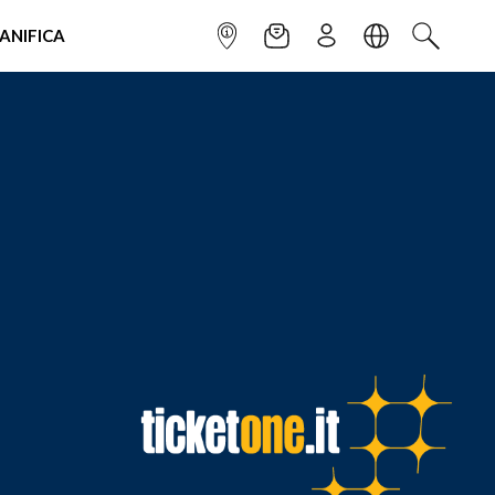
IANIFICA
INFOPOINT
NEWSLETTER
ISCRIVITI
LINGUA
CERCA