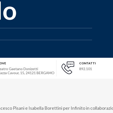
Ho
OVE
CONTATTI
eatro Gaetano Donizetti
892.101
iazza Cavour, 15
,
24121
BERGAMO
cesco Pisani e Isabella Borettini per Infinito in collaboraz