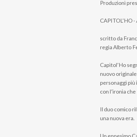
Produzioni pre
CAPITOL’HO -
scritto da Fran
regia Alberto F
Capitol’Ho segna
nuovo originale
personaggi più i
con l’ironia che
Il duo comico ri
una nuova era.
Un ennesimo Cap