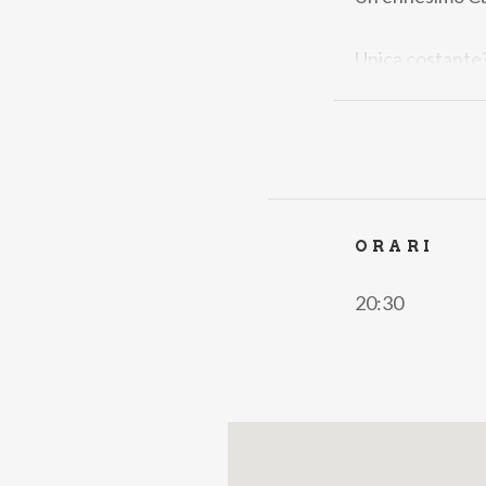
Unica costante? 
Biglietti
II Galleria Solo
II Galleria
€ 34,
Platea
€ 49,00
ORARI
20:30