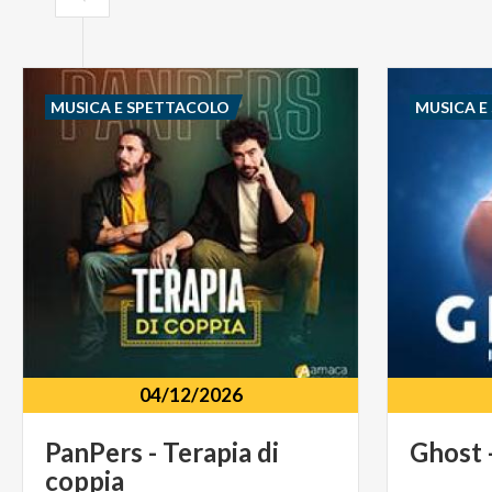
MUSICA E SPETTACOLO
MUSICA E
04/12/2026
PanPers
-
Terapia
di
Ghost
coppia