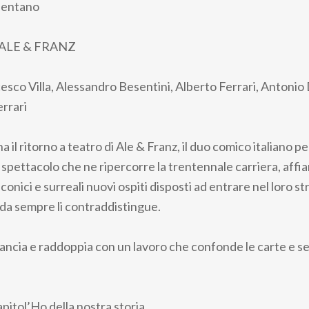
sentano
 ALE & FRANZ
cesco Villa, Alessandro Besentini, Alberto Ferrari, Antonio
errari
 il ritorno a teatro di Ale & Franz, il duo comico italiano p
 spettacolo che ne ripercorre la trentennale carriera, affia
conici e surreali nuovi ospiti disposti ad entrare nel loro 
 da sempre li contraddistingue.
lancia e raddoppia con un lavoro che confonde le carte e seg
itol’Ho della nostra storia.