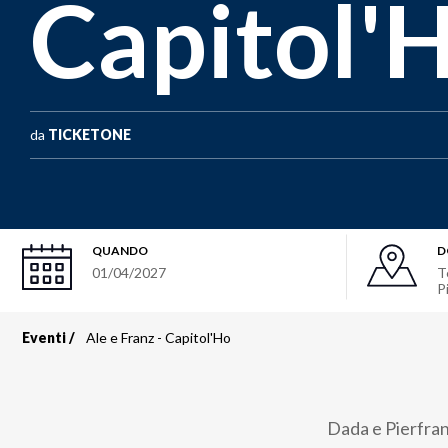
Capitol'
da
TICKETONE
QUANDO
D
01/04/2027
T
P
Eventi
Ale e Franz - Capitol'Ho
Briciole
di
Dada e Pierfran
pane