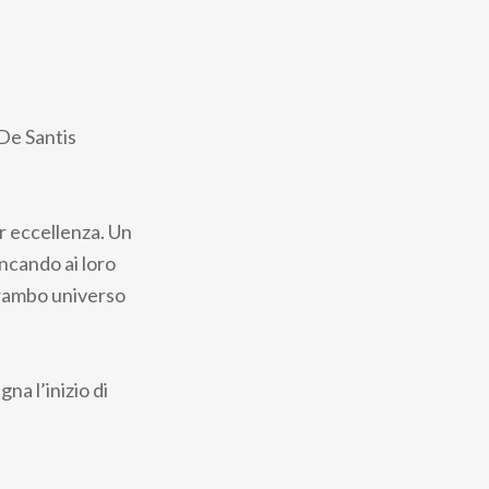
 De Santis
er eccellenza. Un
ncando ai loro
strambo universo
na l’inizio di