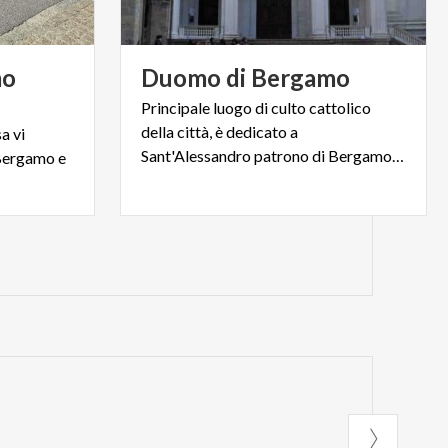
mo
Duomo
di
Bergamo
Principale luogo di culto cattolico
della città, è dedicato a
a vi
Sant'Alessandro patrono di Bergamo ed è situato nella Città Alta
 Bergamo e