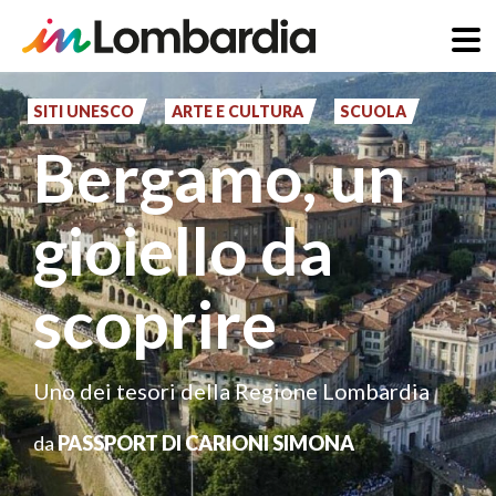
Salta
al
SITI UNESCO
ARTE E CULTURA
SCUOLA
contenuto
Bergamo, un
principale
gioiello da
scoprire
Uno dei tesori della Regione Lombardia
da
PASSPORT DI CARIONI SIMONA