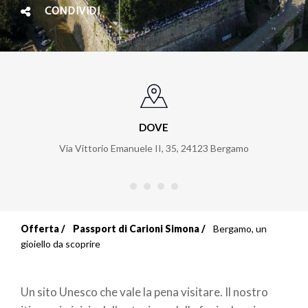
CONDIVIDI
DOVE
Via Vittorio Emanuele II, 35
,
24123
Bergamo
Offerta
Passport di Carioni Simona
Bergamo, un
Briciole
gioiello da scoprire
di
Un sito Unesco che vale la pena visitare. Il nostro
pane