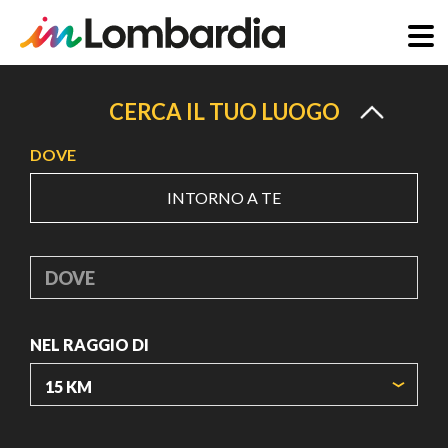
Salta
al
CERCA IL TUO LUOGO
contenuto
DOVE
principale
INTORNO A TE
DOVE
NEL RAGGIO DI
ORIGIN COORDINATES