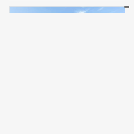
ARTE E CULTURA
Convento
di
San
Francesco
Il
fascino
di
un
tesoro
nascosto,
a
pochi
passi
da