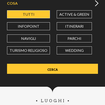
COSA
TUTTI
ACTIVE & GREEN
A
LATITUDINE
INFOPOINT
ITINERARI
LONGITUDINE
NAVIGLI
PARCHI
TURISMO RELIGIOSO
WEDDING
Value in decimal degrees. Use dot (.) as decimal separator.
LUOGHI