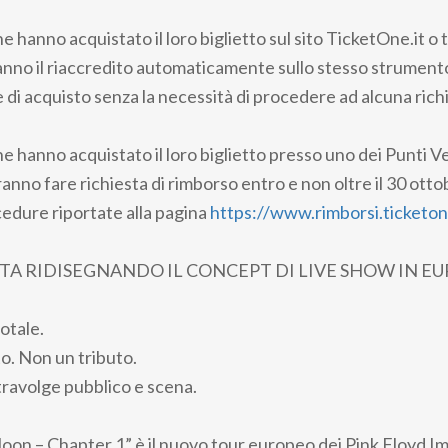
he hanno acquistato il loro biglietto sul sito TicketOne.it o 
nno il riaccredito automaticamente sullo stesso strumen
se di acquisto senza la necessità di procedere ad alcuna rich
he hanno acquistato il loro biglietto presso uno dei Punti Ve
nno fare richiesta di rimborso entro e non oltre il 30 otto
edure riportate alla pagina
https://www.rimborsi.ticketone
STA RIDISEGNANDO IL CONCEPT DI LIVE SHOW IN E
otale.
. Non un tributo.
ravolge pubblico e scena.
n – Chapter 1” è il nuovo tour europeo dei Pink Floyd Im