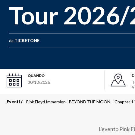
Tour 2026
da
TICKETONE
QUANDO
D
30/10/2026
T
V
Eventi
Pink Floyd Immersion - BEYOND THE MOON – Chapter 1
Briciole
di
L'evento Pink F
pane