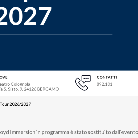
/2027
OVE
CONTATTI
eatro Colognola
892.101
ia S. Sisto, 9
,
24126
BERGAMO
 Tour 2026/2027
loyd Immersion in programma è stato sostituito dall'evento