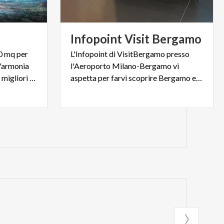
Infopoint
Visit
Bergamo
0 mq per
L'Infopoint di VisitBergamo presso
l'armonia
l'Aeroporto Milano-Bergamo vi
del suono è considerato fra i migliori d'Italia.
aspetta per farvi scoprire Bergamo e il suo territorio!