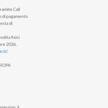
tramite Call
to di pagamento
iesta di
ndita fisici
bre 2026,
.it/
.
UROPA
mersion: il