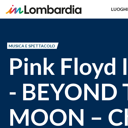
LUOGHI
Salta
al
contenuto
MUSICA E SPETTACOLO
principale
Pink Floyd
- BEYOND 
MOON – Ch