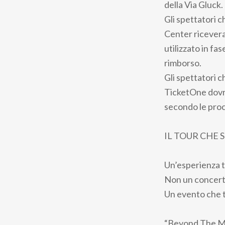
della Via Gluck.
Gli spettatori c
Center ricevera
utilizzato in fa
rimborso.
Gli spettatori c
TicketOne dovra
secondo le proc
IL TOUR CHE 
Un’esperienza t
Non un concerto
Un evento che t
“Beyond The Moo