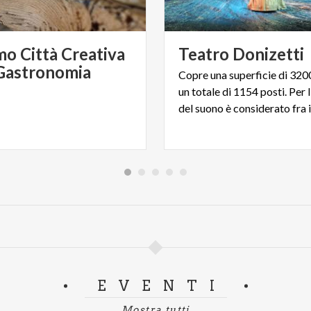
OON – Chapter 1
d dei live show ispirati ai Pink Floyd in Europa.
o Città Creativa
Teatro
Donizetti
 Gastronomia
Copre una superficie di 320
un totale di 1154 posti. Per 
Platea
€ 40,00
Best Quadraphonic Point
€ 45,00
EVENTI
Mostra tutti