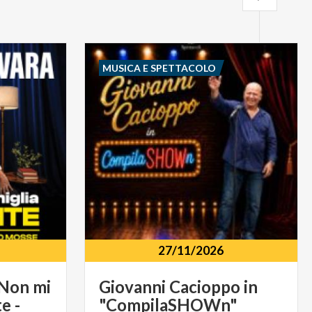
MUSICA E SPETTACOLO
27/11/2026
 Non mi
Giovanni
Cacioppo
in
e -
"CompilaSHOWn"