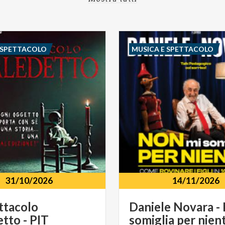
 SPETTACOLO
MUSICA E SPETTACOLO
31/10/2026
14/11/2026
ttacolo
Daniele Novara -
tto - PIT
somiglia per nient