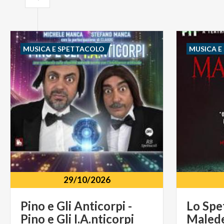
MUSICA E SPETTACOLO
MUSICA E
29/10/2026
Pino
e
Gli
Anticorpi
-
Lo Spe
Pino
e
Gli
I.A.nticorpi
Malede