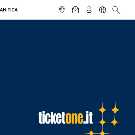
IANIFICA
INFOPOINT
NEWSLETTER
ISCRIVITI
LINGUA
CERCA