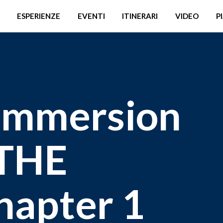
ESPERIENZE
EVENTI
ITINERARI
VIDEO
P
 Immersion
THE
apter 1