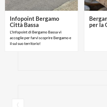
BEYOND THE M
Il nuovo standar
Infopoint Bergamo
Bergam
Città Bassa
per la
L'Infopoint di Bergamo Bassa vi
Biglietti
accoglie per farvi scoprire Bergamo e
Galleria
€ 38,00
il sul suo territorio!