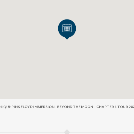
USICALE
i firma la direzione musicale di un progetto che non imita:
ncia l’universo sonoro dei Pink Floyd in chiave live contemp
secutivo di tournée europea.
 chiude con:
SVIZZERA
ante e pubblico in espansione in tutta Europa
o: il progetto è già una realtà di riferimento nel panorama 
I QUI:
PINK FLOYD IMMERSION - BEYOND THE MOON – CHAPTER 1 TOUR 20
nico e sonoro senza compromessi:
monumentali e immersive