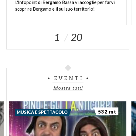
L'Infopoint
di
Bergamo
Bassa
vi
accoglie
per
farvi
scoprire
Bergamo
e
il
sul
suo
territorio!
1
20
EVENTI
Mostra tutti
532 mt
MUSICA E SPETTACOLO