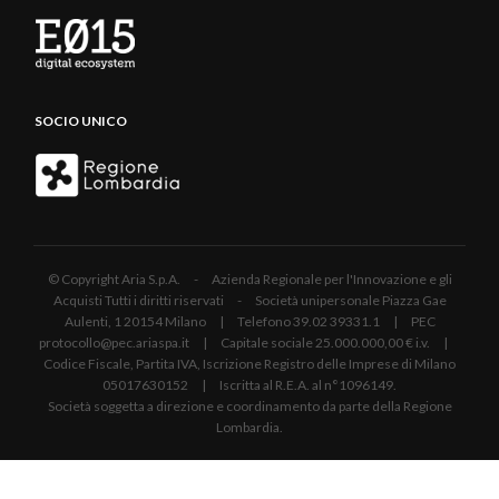
SOCIO UNICO
© Copyright Aria S.p.A. - Azienda Regionale per l'Innovazione e gli
Acquisti Tutti i diritti riservati - Società unipersonale Piazza Gae
Aulenti, 1 20154 Milano | Telefono 39.02 39331.1 | PEC
protocollo@pec.ariaspa.it | Capitale sociale 25.000.000,00 € i.v. |
Codice Fiscale, Partita IVA, Iscrizione Registro delle Imprese di Milano
05017630152 | Iscritta al R.E.A. al n°1096149.
Società soggetta a direzione e coordinamento da parte della Regione
Lombardia.