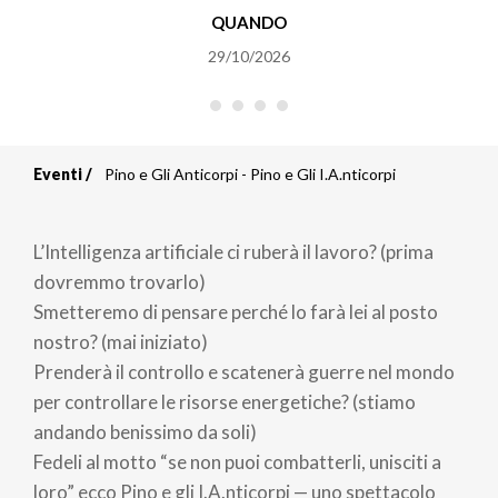
QUANDO
29/10/2026
Eventi
Pino e Gli Anticorpi - Pino e Gli I.A.nticorpi
Briciole
di
L’Intelligenza artificiale ci ruberà il lavoro? (prima
pane
dovremmo trovarlo)
Smetteremo di pensare perché lo farà lei al posto
nostro? (mai iniziato)
Prenderà il controllo e scatenerà guerre nel mondo
per controllare le risorse energetiche? (stiamo
andando benissimo da soli)
Fedeli al motto “se non puoi combatterli, unisciti a
loro” ecco Pino e gli I.A.nticorpi — uno spettacolo