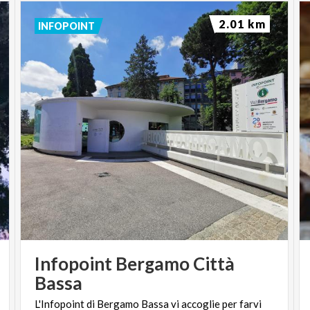
2.01 km
INFOPOINT
Infopoint Bergamo Città
Bassa
L'Infopoint
di
Bergamo
Bassa
vi
accoglie
per
farvi