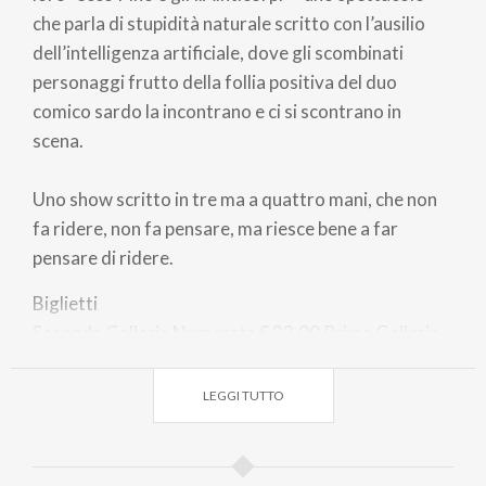
che parla di stupidità naturale scritto con l’ausilio
dell’intelligenza artificiale, dove gli scombinati
personaggi frutto della follia positiva del duo
comico sardo la incontrano e ci si scontrano in
scena.
Uno show scritto in tre ma a quattro mani, che non
fa ridere, non fa pensare, ma riesce bene a far
pensare di ridere.
Biglietti
Seconda Galleria Numerata
€ 22,00
Prima Galleria
Numerata
€ 25,00
Platea Numerata
€ 30,00
LEGGI TUTTO