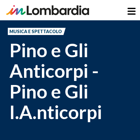
Salta
al
MUSICA E SPETTACOLO
contenuto
Pino e Gli
principale
Anticorpi -
Pino e Gli
I.A.nticorpi