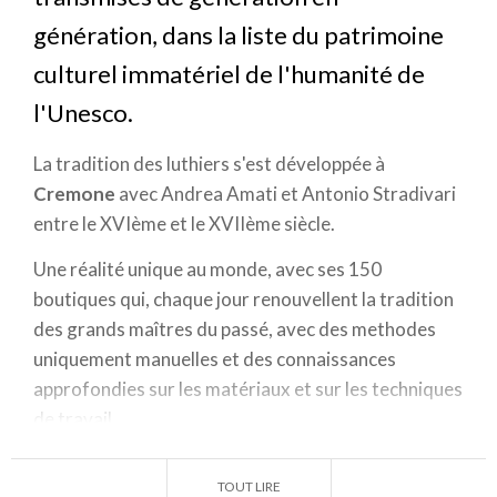
génération, dans la liste du patrimoine
culturel immatériel de l'humanité de
l'Unesco.
La tradition des luthiers s'est développée à
Cremone
avec Andrea Amati et Antonio Stradivari
entre le XVIème et le XVIIème siècle.
Une réalité unique au monde, avec ses 150
boutiques qui, chaque jour renouvellent la tradition
des grands maîtres du passé, avec des methodes
uniquement manuelles et des connaissances
approfondies sur les matériaux et sur les techniques
de travail.
Au cours des siècles l'
art des luthiers
a
TOUT LIRE
profondement caractérisé l'image de la ville: le