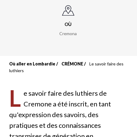
OÙ
Cremona
Où aller en Lombardie
CRÉMONE
Le savoir faire des
Fil
luthiers
d'Ariane
L
e savoir faire des luthiers de
Cremone a été inscrit, en tant
qu'expression des savoirs, des
pratiques et des connaissances
transmises de génération en