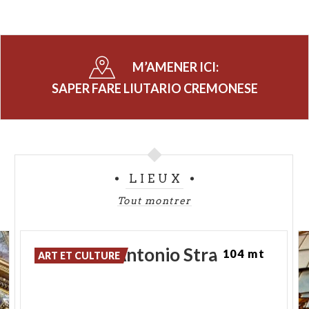
M’AMENER ICI:
SAPER FARE LIUTARIO CREMONESE
LIEUX
Tout montrer
Maison
D'Antonio
Stradivari
104 mt
ART ET CULTURE