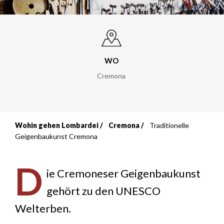
WO
Cremona
Wohin gehen Lombardei
Cremona
Traditionelle
Breadcrumb
Geigenbaukunst Cremona
D
ie Cremoneser Geigenbaukunst
gehört zu den UNESCO
Welterben.