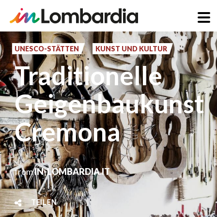
Direkt
zum
UNESCO-STÄTTEN
KUNST UND KULTUR
Inhalt
Traditionelle
Geigenbaukunst
Cremona
from
IN-LOMBARDIA.IT
TEILEN