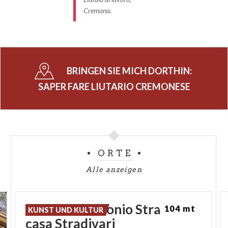
Cremona.
BRINGEN SIE MICH DORTHIN:
SAPER FARE LIUTARIO CREMONESE
ORTE
Alle anzeigen
Haus von Antonio Stradivari
104 mt
KUNST UND KULTUR
casa Stradivari