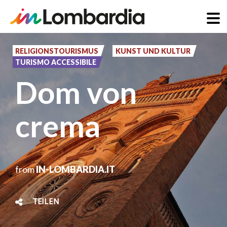
Direkt
zum
RELIGIONSTOURISMUS
KUNST UND KULTUR
TURISMO ACCESSIBILE
Inhalt
Dom von
crema
from
IN-LOMBARDIA.IT
TEILEN