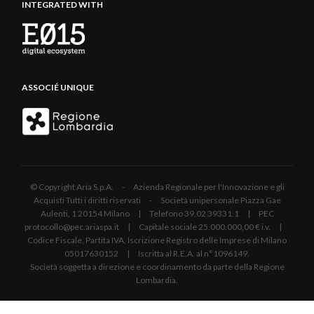
INTEGRATED WITH
ASSOCIÉ UNIQUE
© Copyright Aria S.p.A. - Azienda Regionale per l'Innovazione e gli
Acquisti Tutti i diritti riservati - Società unipersonale Piazza Gae
Aulenti, 1 20154 Milano | Telefono 39.02 39331.1 | PEC
protocollo@pec.ariaspa.it | Capitale sociale 25.000.000,00 € i.v. |
Codice Fiscale, Partita IVA, Iscrizione Registro delle Imprese di Milano
05017630152 | Iscritta al R.E.A. al n°1096149.
Società soggetta a direzione e coordinamento da parte della Regione
Lombardia.