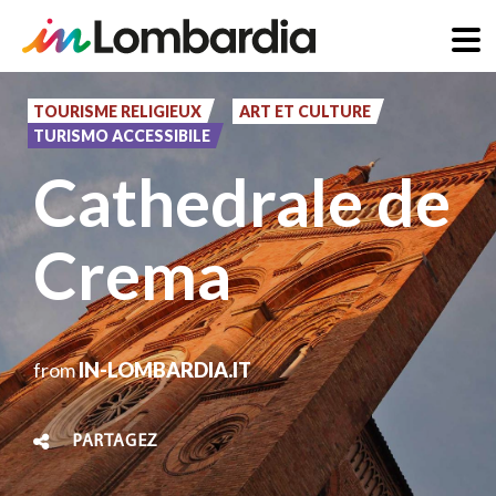
Aller
au
TOURISME RELIGIEUX
ART ET CULTURE
TURISMO ACCESSIBILE
contenu
Cathedrale de
principal
Crema
from
IN-LOMBARDIA.IT
PARTAGEZ